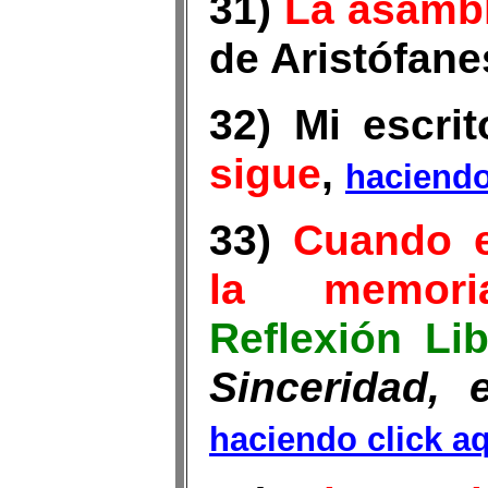
31)
La asambl
de Aristófane
32) Mi escri
sigue
,
haciendo
33)
Cuando e
la memor
Reflexión Lib
Sinceridad, 
haciendo click a