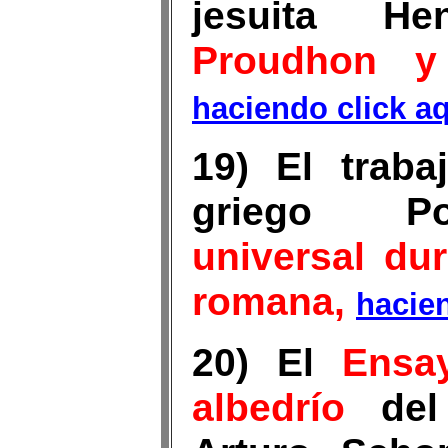
jesuita H
Proudhon y 
haciendo click a
19) El traba
griego P
universal du
romana,
hacien
20) El
Ensay
albedrío
del 