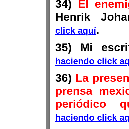
34)
El enemi
Henrik Joh
.
click aquí
35) Mi escr
haciendo click a
36)
La presenc
prensa mexic
periódico 
haciendo click a