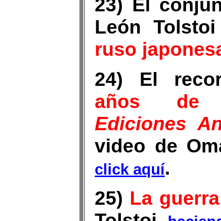
23) El conju
León Tolsto
ruso japones
24) El reco
años de e
Ediciones An
video de Om
.
click aquí
25)
La guerra
Tolstoi,