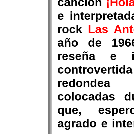
canción
¡Hola
e interpreta
rock
Las Ant
año de 1966
reseña e i
controverti
redonde
colocadas d
que, esper
agrado e int