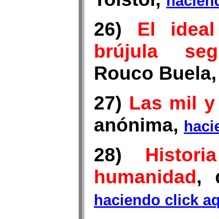
haciend
26)
El idea
brújula seg
Rouco Buela
27)
Las mil 
anónima,
haci
28)
Histor
humanidad
, 
haciendo click a