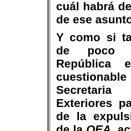
cuál habrá de
de ese asunto
Y como si ta
de poco m
República 
cuestionabl
Secretaria
Exteriores p
de la expuls
de la
OEA
, a