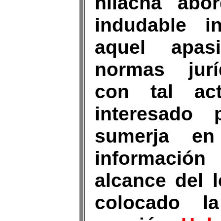
hilacha abo
indudable i
aquel apas
normas juríd
con tal ac
interesado 
sumerja e
informaci
alcance del 
colocado l