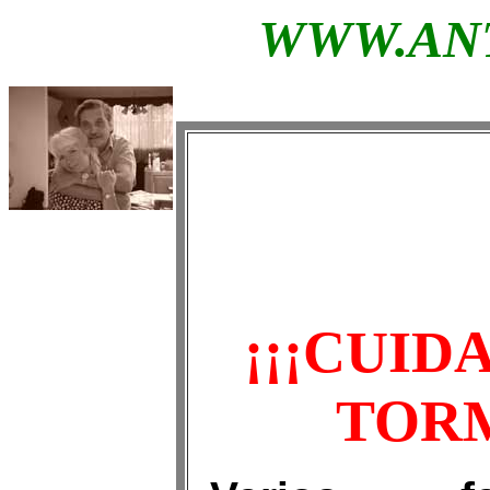
WWW.AN
¡¡¡CUID
TORM