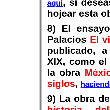
, si desea
aquí
hojear esta o
8) El ensayo
Palacios
El v
publicado, a
XIX, como el
la obra
Méxic
siglos
,
haciend
9) La obra d
historia d