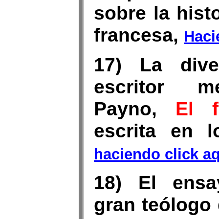
sobre la hist
francesa,
Haci
17) La dive
escritor m
Payno,
El f
escrita en l
haciendo click a
18) El ensay
gran teólogo 