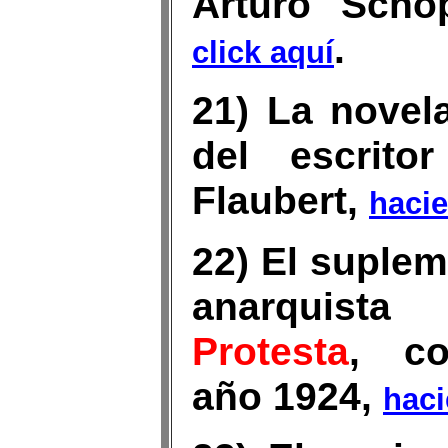
Arturo Scho
.
click aquí
21) La nove
del escrito
Flaubert,
hacie
22) El suplem
anarquist
Protesta
, co
año 1924,
haci