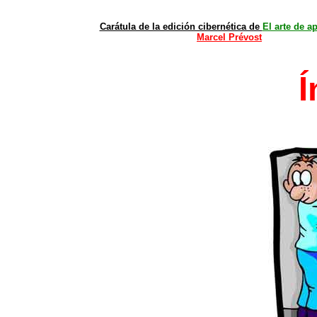
Carátula de la edición cibernética de
El arte de a
Marcel Prévost
Í