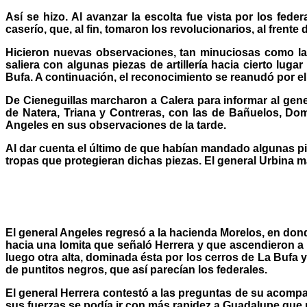
Así se hizo. Al avanzar la escolta fue vista por los fede
caserío, que, al fin, tomaron los revolucionarios, al frent
Hicieron nuevas observaciones, tan minuciosas como las
saliera con algunas piezas de artillería hacia cierto lug
Bufa. A continuación, el reconocimiento se reanudó por e
De Cieneguillas marcharon a Calera para informar al gene
de Natera, Triana y Contreras, con las de Bañuelos, Do
Angeles en sus observaciones de la tarde.
Al dar cuenta el último de que habían mandado algunas piezas
tropas que protegieran dichas piezas. El general Urbina m
El general Angeles regresó a la hacienda Morelos, en do
hacia una lomita que señaló Herrera y que ascendieron a p
luego otra alta, dominada ésta por los cerros de La Bufa y
de puntitos negros, que así parecían los federales.
El general Herrera contestó a las preguntas de su acomp
sus fuerzas se podía ir con más rapidez a Guadalupe que p