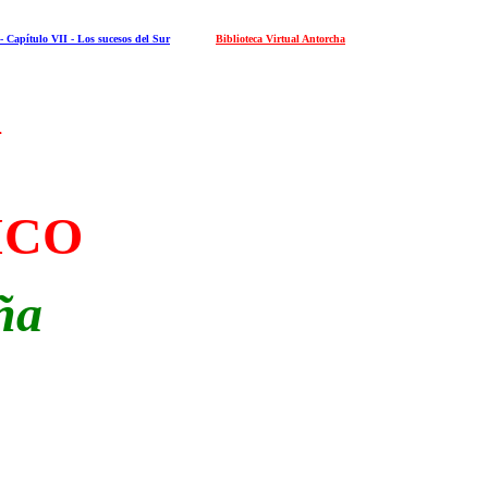
Capítulo VII - Los sucesos del Sur
Biblioteca Virtual Antorcha
A
ICO
ña