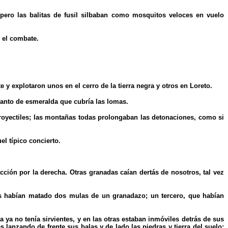
pero las balitas de fusil silbaban como mosquitos veloces en vuelo
 el combate.
y explotaron unos en el cerro de la tierra negra y otros en Loreto.
manto de esmeralda que cubría las lomas.
 proyectiles; las montañas todas prolongaban las detonaciones, como si
el típico concierto.
cción por la derecha. Otras granadas caían dertás de nosotros, tal vez
nos habían matado dos mulas de un granadazo; un tercero, que habían
a ya no tenía sirvientes, y en las otras estaban inmóviles detrás de sus
anzando de frente sus balas y de lado las piedras y tierra del suelo;