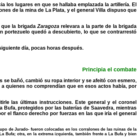
a los lugares en que se hallaba emplazada la artillería. El
nes de la mina de La Plata, y el general Villa dispuso que
ó que la brigada
Zaragoza
relevara a la parte de la brigada
 un portezuelo quedó a descubierto, lo que se contrarrestó
l siguiente día, pocas horas después.
Principia el combate
s se bañó, cambió su ropa interior y se afeitó con esmero,
za a quienes no comprendían que en esos actos había, por
le las últimas instrucciones. Este general y el coronel
a Bufa, protegidos por las baterías de Saavedra, mientras
r el flanco derecho por fuerzas en las que iría el general
rupo de Jurado- fueron colocadas en los corralones de las ruinas de la
a Bufa; otra, en la extrema izquierda, también frente a La Bufa y bien