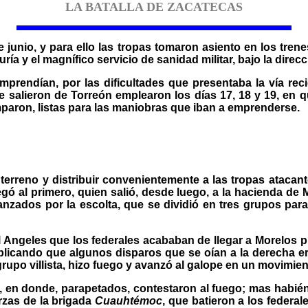
LA BATALLA DE ZACATECAS
e junio, y para ello las tropas tomaron asiento en los tre
a y el magnífico servicio de sanidad militar, bajo la direcc
rendían, por las dificultades que presentaba la vía recien
ue salieron de Torreón emplearon los días 17, 18 y 19, en q
paron, listas para las maniobras que iban a emprenderse.
 terreno y distribuir convenientemente a las tropas atacant
gó al primero, quien salió, desde luego, a la hacienda de
anzados por la escolta, que se dividió en tres grupos para 
Angeles que los federales acababan de llegar a Morelos p
 explicando que algunos disparos que se oían a la derecha 
rupo villista, hizo fuego y avanzó al galope en un movimien
e, en donde, parapetados, contestaron al fuego; mas habién
rzas de la brigada
Cuauhtémoc
, que batieron a los federa