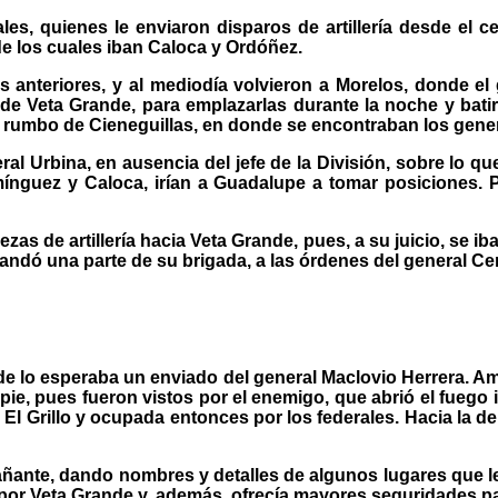
rales, quienes le enviaron disparos de artillería desde el
e de los cuales iban Caloca y Ordóñez.
 anteriores, y al mediodía volvieron a Morelos, donde el
ar de Veta Grande, para emplazarlas durante la noche y bati
l rumbo de Cieneguillas, en donde se encontraban los gene
ral Urbina, en ausencia del jefe de la División, sobre lo 
mínguez y Caloca, irían a Guadalupe a tomar posiciones. 
 de artillería hacia Veta Grande, pues, a su juicio, se iba a
andó una parte de su brigada, a las órdenes del general Ce
nde lo esperaba un enviado del general Maclovio Herrera. 
ie, pues fueron vistos por el enemigo, que abrió el fuego 
 El Grillo y ocupada entonces por los federales. Hacia la der
añante, dando nombres y detalles de algunos lugares que l
or Veta Grande y, además, ofrecía mayores seguridades para 