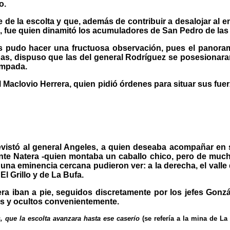
o.
e de la escolta y que, además de contribuir a desalojar al 
, fue quien dinamitó los acumuladores de San Pedro de las
s pudo hacer una fructuosa observación, pues el panoram
 tropas, dispuso que las del general Rodríguez se posesiona
ampada.
 Maclovio Herrera, quien pidió órdenes para situar sus fue
revistó al general Angeles, a quien deseaba acompañar en
ente Natera -quien montaba un caballo chico, pero de much
 eminencia cercana pudieron ver: a la derecha, el valle de 
El Grillo y de La Bufa.
 iban a pie, seguidos discretamente por los jefes González
los y ocultos convenientemente.
, que la escolta avanzara hasta ese caserío
(se refería a la mina de La