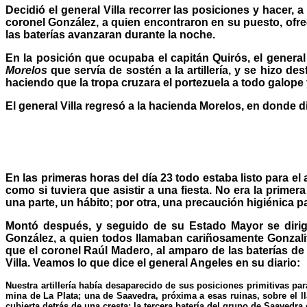
Decidió el general Villa recorrer las posiciones y hacer, 
coronel González, a quien encontraron en su puesto, ofrec
las baterías avanzaran durante la noche.
En la posición que ocupaba el capitán Quirós, el genera
Morelos
que servía de sostén a la artillería, y se hizo d
haciendo que la tropa cruzara el portezuela a todo galop
El general Villa regresó a la hacienda Morelos, en donde di
En las primeras horas del día 23 todo estaba listo para e
como si tuviera que asistir a una fiesta. No era la pri
una parte, un hábito; por otra, una precaución higiénica pa
Montó después, y seguido de su Estado Mayor se dirigió
González, a quien todos llamaban cariñosamente Gonzalito
que el coronel Raúl Madero, al amparo de las baterías de 
Villa. Veamos lo que dice el general Angeles en su diario:
Nuestra artillería había desaparecido de sus posiciones primitivas pa
mina de La Plata; una de Saavedra, próxima a esas ruinas, sobre el ll
cubierta detrás de una cresta; la tercera batería del grupo de Saavedra