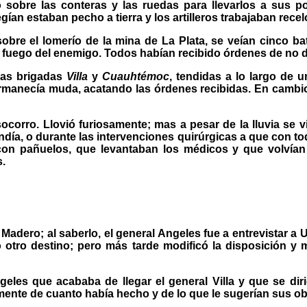
sobre las conteras y las ruedas para llevarlos a sus po
ían estaban pecho a tierra y los artilleros trabajaban rece
obre el lomerío de la mina de La Plata, se veían cinco bat
e fuego del enemigo. Todos habían recibido órdenes de no d
 las brigadas
Villa
y
Cuauhtémoc
, tendidas a lo largo de 
ta permanecía muda, acatando las órdenes recibidas. En camb
socorro. Llovió furiosamente; mas a pesar de la lluvia se v
día, o durante las intervenciones quirúrgicas a que con to
s con pañuelos, que levantaban los médicos y que volví
s.
adero; al saberlo, el general Angeles fue a entrevistar a U
 otro destino; pero más tarde modificó la disposición y 
eles que acababa de llegar el general Villa y que se dir
ente de cuanto había hecho y de lo que le sugerían sus o