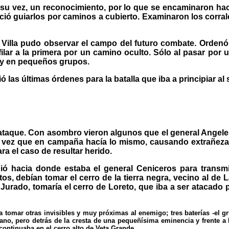
a su vez, un reconocimiento, por lo que se encaminaron haci
ió guiarlos por caminos a cubierto. Examinaron los corralo
l Villa pudo observar el campo del futuro combate. Orden
esfilar a la primera por un camino oculto. Sólo al pasar por
e y en pequeños grupos.
ó las últimas órdenes para la batalla que iba a principiar a
l ataque. Con asombro vieron algunos que el general Angele
mera vez que en campaña hacía lo mismo, causando extrañe
ra el caso de resultar herido.
 hacia donde estaba el general Ceniceros para transmitir
s, debían tomar el cerro de la tierra negra, vecino al de L
Jurado, tomaría el cerro de Loreto, que iba a ser atacado po
ra tomar otras invisibles y muy próximas al enemigo; tres baterías -el g
ano, pero detrás de la cresta de una pequeñísima eminencia y frente a L
 continuaba en el cerro alto de Veta Grande.