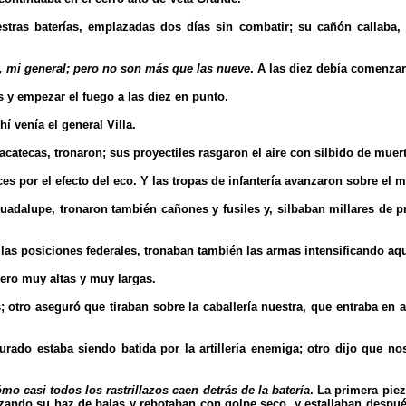
tras baterías, emplazadas dos días sin combatir; su cañón callaba, 
o, mi general; pero no son más que las nueve
. A las diez debía comenzar
 y empezar el fuego a las diez en punto.
í venía el general Villa.
tecas, tronaron; sus proyectiles rasgaron el aire con silbido de muerte 
s por el efecto del eco. Y las tropas de infantería avanzaron sobre el 
e Guadalupe, tronaron también cañones y fusiles y, silbaban millares de
s las posiciones federales, tronaban también las armas intensificando aqu
ero muy altas y muy largas.
 otro aseguró que tiraban sobre la caballería nuestra, que entraba en a
Jurado estaba siendo batida por la artillería enemiga; otro dijo que 
mo casi todos los rastrillazos caen detrás de la batería
. La primera piez
ando su haz de balas y rebotaban con golpe seco, y estallaban después l