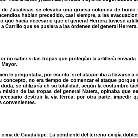
ue de Zacatecas se elevaba una gruesa columna de humo 
 incendios habían precedido, casi siempre, a las evacuaci
o que hacía necesario que el general Herrera tuviese artil
 a Carrillo que se pusiera a las órdenes del general Herrera.
 no saber si las tropas que protegían la artillería enviada 
o Mayor.
en le preguntaba, por escrito, si el ataque iba a llevarse a 
u concepto, no era tiempo de comenzar el ataque porque no h
 duda, se utilizaría eh su totalidad, según la costumbre tác
 misión de las tropas del general Natera, opinaba que se
 necesario destruir la vía férrea; por otra parte, impedi
s convenientes.
a cima de Guadalupe. La pendiente del terreno exigía dobles 