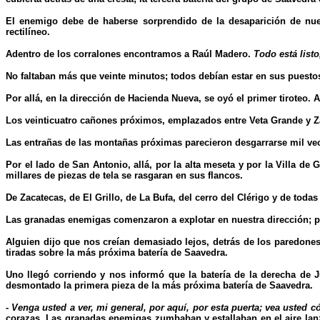
El enemigo debe de haberse sorprendido de la desaparición de nues
rectilíneo.
Adentro de los corralones encontramos a Raúl Madero.
Todo está list
No faltaban más que veinte minutos; todos debían estar en sus puestos
Por allá, en la dirección de Hacienda Nueva, se oyó el primer tiroteo. Ah
Los veinticuatro cañones próximos, emplazados entre Veta Grande y Zaca
Las entrañas de las montañas próximas parecieron desgarrarse mil vece
Por el lado de San Antonio, allá, por la alta meseta y por la Villa d
millares de piezas de tela se rasgaran en sus flancos.
De Zacatecas, de El Grillo, de La Bufa, del cerro del Clérigo y de toda
Las granadas enemigas comenzaron a explotar en nuestra dirección; p
Alguien dijo que nos creían demasiado lejos, detrás de los paredones;
tiradas sobre la más próxima batería de Saavedra.
Uno llegó corriendo y nos informó que la batería de la derecha de 
desmontado la primera pieza de la más próxima batería de Saavedra.
-
Venga usted a ver, mi general, por aquí, por esta puerta; vea usted có
corazas. Las granadas enemigas zumbaban y estallaban en el aire lanz