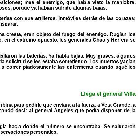
siciones; mas el enemigo, que había visto la maniobra,
losos, porque ya habían sufrido algunas bajas.
erías con sus artilleros, inmóviles detrás de las corazas;
isparar.
una cresta, eran objeto del fuego del enemigo. Rugían los
io, en el extremo opuesto, los generales Chao y Herrera se
isitaron las baterías. Ya había bajas. Muy graves, algunos
da solicitud se les estaba sometiendo. Los muertos yacían
an a correr piadosamente las enfermeras cuando aquéllos
Llega el general Villa
rbina para pedirle que enviara a la fuerza a Veta Grande, a
mandó decir al general Angeles que podía disponer de la
igía hacia donde el primero se encontraba. Se saludaron
bservaciones personales.