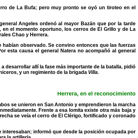
 cerro de La Bufa; pero muy pronto se oyó un tiroteo en el
 general Angeles ordenó al mayor Bazán que por la tarde
r, en el momento oportuno, los cerros de El Grillo y de La
rales Chao y Herrera.
que habían observado. Se convino entonces que las fuerzas
Por esta causa el general Natera no acompañó al general
 desarrollar allí la fase más importante de la batalla, pidió
niceros, y un regimiento de la brigada
Villa
.
Herrera, en el reconocimiento
Ambos se unieron en San Antonio y emprendieron la marcha
inmediatamente. Frente a esa lomita existe otra más baja y
echa se veía el cerro de El Clérigo, fortificado y coronado
e interesaban; informó que desde la posición ocupada por
la artillería.