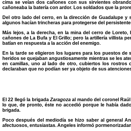
cima se veían dos cañones con sus sirvientes obrando 
cañoneaba la batería con ardor. Los soldados que la proreg
Del otro lado del cerro, en la dirección de Guadalupe y s
algunos hacían trincheras para protegerse del persistent
Más lejos, a la derecha, en la mina del cerro de Loreto,
cañones de La Bufa y El Grillo; pero la artillería villis
batían en respuesta a la acción del enemigo.
En la tarde se eligieron los lugares para los puestos de 
heridos se quejaban angustiosamente mientras se les aten
en camillas, uno al lado de otro, cubiertos los rostro
declaraban que no podían ser ya objeto de sus atencione
El 22 llegó la brigada
Zaragoza
al mando del coronel Raúl M
lo que, de pronto, éste no accedió porque le había dado
brigada.
Poco después del mediodía se hizo saber al general Ang
afectuosos, entusiastas. Angeles informó pormenorizadam