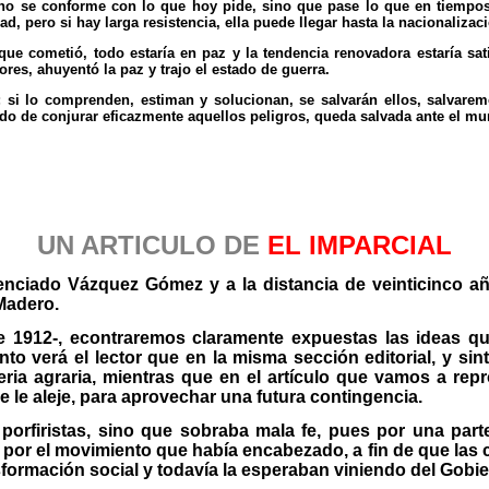
no se conforme con lo que hoy pide, sino que pase lo que en tiempos 
, pero si hay larga resistencia, ella puede llegar hasta la nacionalizació
que cometió, todo estaría en paz y la tendencia renovadora estaría sat
res, ahuyentó la paz y trajo el estado de guerra.
i lo comprenden, estiman y solucionan, se salvarán ellos, salvaremos 
o de conjurar eficazmente aquellos peligros, queda salvada ante el mund
UN ARTICULO DE
EL IMPARCIAL
cenciado Vázquez Gómez y a la distancia de veinticinco años
Madero.
e 1912-, econtraremos claramente expuestas las ideas que
to verá el lector que en la misma sección editorial, y sin
ria agraria, mientras que en el artículo que vamos a re
 le aleje, para aprovechar una futura contingencia.
 porfiristas, sino que sobraba mala fe, pues por una part
por el movimiento que había encabezado, a fin de que las 
nsformación social y todavía la esperaban viniendo del Gobi