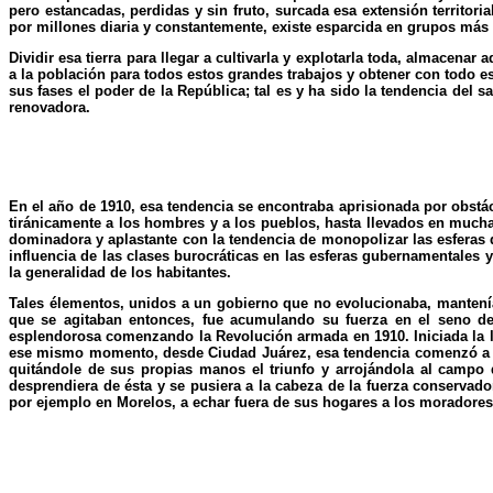
pero estancadas, perdidas y sin fruto, surcada esa extensión territ
por millones diaria y constantemente, existe esparcida en grupos má
Dividir esa tierra para llegar a cultivarla y explotarla toda, almacenar
a la población para todos estos grandes trabajos y obtener con todo es
sus fases el poder de la República; tal es y ha sido la tendencia del 
renovadora.
En el año de 1910, esa tendencia se encontraba aprisionada por obstác
tiránicamente a los hombres y a los pueblos, hasta llevados en muchas
dominadora y aplastante con la tendencia de monopolizar las esferas d
influencia de las clases burocráticas en las esferas gubernamentales 
la generalidad de los habitantes.
Tales élementos, unidos a un gobierno que no evolucionaba, mantenían
que se agitaban entonces, fue acumulando su fuerza en el seno d
esplendorosa comenzando la Revolución armada en 1910. Iniciada la l
ese mismo momento, desde Ciudad Juárez, esa tendencia comenzó a se
quitándole de sus propias manos el triunfo y arrojándola al campo 
desprendiera de ésta y se pusiera a la cabeza de la fuerza conservado
por ejemplo en Morelos, a echar fuera de sus hogares a los moradores