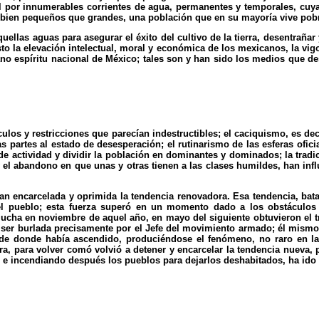
orial por innumerables corrientes de agua, permanentes y temporales, c
s bien pequeños que grandes, una población que en su mayoría vive pob
 aquellas aguas para asegurar el éxito del cultivo de la tierra, desentrañ
to la elevación intelectual, moral y económica de los mexicanos, la vigo
sano espíritu nacional de México; tales son y han sido los medios que d
ulos y restricciones que parecían indestructibles; el caciquismo, es dec
 partes al estado de desesperación; el rutinarismo de las esferas ofici
e actividad y dividir la población en dominantes y dominados; la tradi
y el abandono en que unas y otras tienen a las clases humildes, han in
 encarcelada y oprimida la tendencia renovadora. Esa tendencia, batal
el pueblo; esta fuerza superó en un momento dado a los obstáculos 
ucha en noviembre de aquel año, en mayo del siguiente obtuvieron el tr
r burlada precisamente por el Jefe del movimiento armado; él mismo 
de donde había ascendido, produciéndose el fenómeno, no raro en la hi
ra, para volver comó volvió a detener y encarcelar la tendencia nueva, p
 e incendiando después los pueblos para dejarlos deshabitados, ha ido 