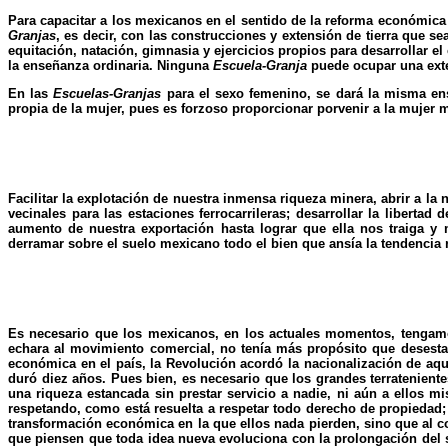
Para capacitar a los mexicanos en el sentido de la reforma económica 
Granjas
, es decir, con las construcciones y extensión de tierra que se
equitación, natación, gimnasia y ejercicios propios para desarrollar el
la enseñanza ordinaria. Ninguna
Escuela-Granja
puede ocupar una exte
En las
Escuelas-Granjas
para el sexo femenino, se dará la misma ens
propia de la mujer, pues es forzoso proporcionar porvenir a la mujer 
Facilitar la explotación de nuestra inmensa riqueza minera, abrir a la
vecinales para las estaciones ferrocarrileras; desarrollar la libertad
aumento de nuestra exportación hasta lograr que ella nos traiga y
derramar sobre el suelo mexicano todo el bien que ansía la tendencia
Es necesario que los mexicanos, en los actuales momentos, tengamos
echara al movimiento comercial, no tenía más propósito que desestan
económica en el país, la Revolución acordó la nacionalización de aqu
duró diez años. Pues bien, es necesario que los grandes terratenient
una riqueza estancada sin prestar servicio a nadie, ni aún a ellos mi
respetando, como está resuelta a respetar todo derecho de propiedad;
transformación económica en la que ellos nada pierden, sino que al c
que piensen que toda idea nueva evoluciona con la prolongación del sac