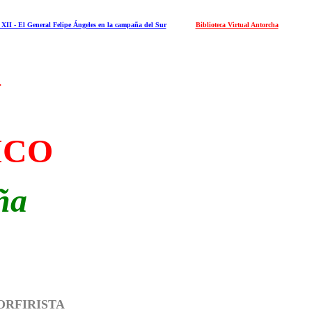
XII - El General Felipe Ángeles en la campaña del Sur
Biblioteca Virtual Antorcha
A
ICO
ña
ORFIRISTA