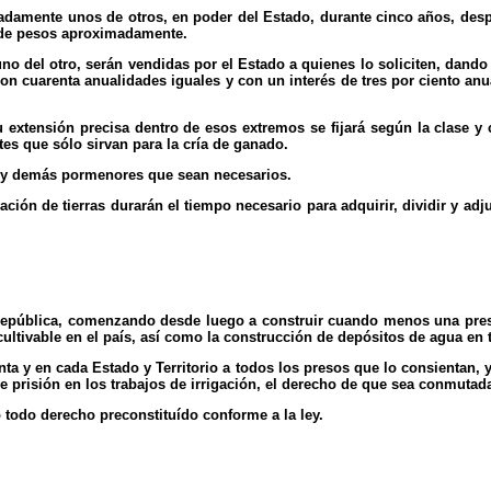
paradamente unos de otros, en poder del Estado, durante cinco años, des
s de pesos aproximadamente.
 uno del otro, serán vendidas por el Estado a quienes lo soliciten, dand
 con cuarenta anualidades iguales y con un interés de tres por ciento a
extensión precisa dentro de esos extremos se fijará según la clase y co
es que sólo sirvan para la cría de ganado.
es y demás pormenores que sean necesarios.
cación de tierras durarán el tiempo necesario para adquirir, dividir y ad
República, comenzando desde luego a construir cuando menos una presa 
 cultivable en el país, así como la construcción de depósitos de agua en 
nta y en cada Estado y Territorio a todos los presos que lo consientan, 
e prisión en los trabajos de irrigación, el derecho de que sea conmutad
 todo derecho preconstituído conforme a la ley.