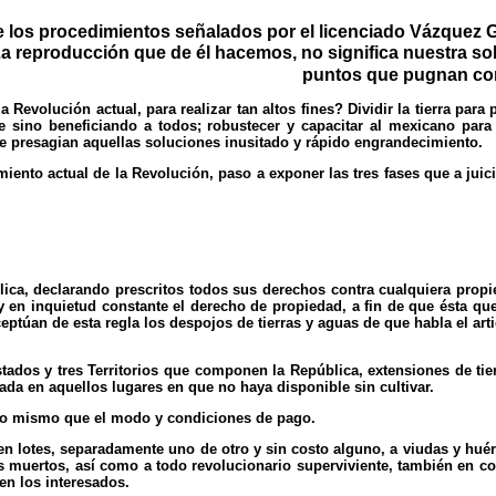
 los procedimientos señalados por el licenciado Vázquez G
 La reproducción que de él hacemos, no significa nuestra s
puntos que pugnan co
 Revolución actual, para realizar tan altos fines? Dividir la tierra para 
ie sino beneficiando a todos; robustecer y capacitar al mexicano para
 que presagian aquellas soluciones inusitado y rápido engrandecimiento.
miento actual de la Revolución, paso a exponer las tres fases que a juic
lica, declarando prescritos todos sus derechos contra cualquiera propi
 en inquietud constante el derecho de propiedad, a fin de que ésta qu
eptúan de esta regla los despojos de tierras y aguas de que habla el art
dos y tres Territorios que componen la República, extensiones de tierr
vada en aquellos lugares en que no haya disponible sin cultivar.
, lo mismo que el modo y condiciones de pago.
da en lotes, separadamente uno de otro y sin costo alguno, a viudas y hu
s muertos, así como a todo revolucionario superviviente, también en c
en los interesados.