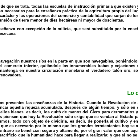
de que se trata, todas las escuelas de instrucción primaria que existen
an necesarias para la enseñanza práctica de la agricultura propia del lug
 carácter y las operaciones del comercio y contabilidad que surjan de lo
nsión de tierra menor de diez hectáreas ni mayor de doscientas.
eñanza con excepción de la milicia, que será substituída por la ense
mexicana.
 navegación nuestros ríos en la parte en que son navegables, poniéndolo
 del comercio interior, quitándole las innumerables trabas y vejaciones 
 mantenga en nuestra circulación monetaria el verdadero talón oro, s
 renovadora.
Lo 
 presentes las enseñanzas de la Historia. Cuando la Revolución de A
car aquella riqueza acumulada, después de algún tiempo, y sólo en vi
ellos bienes, es decir, los quitó de manos del Clero para derramarlos y
es piensen que hoy la Revolución sólo exige que se vendan al Estado par
smos, todo con objeto de dividirla, es decir, de ponerla al cultivo y e
 que es necesario por lo mismo que los grandes terratenientes hoy se ap
ontrario se benefician segura y altamente, por el gran valor que con aq
rificio que la humanidad hace para llegar a realizarla; y que si no se 