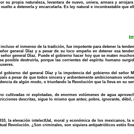
r su propia naturaleza, levantara de nuevo, uniera, armara y arrojar
vuelto a detenerla y encarcelarla. Es ley natural e incontrastable que el
I
incluso el inmenso de la tradición, fue impotente para detener la tenden
señor general Díaz y a pesar de su loco empeño en detener esa tendenci
 del señor general Díaz. Puede el gobierno hacer hoy que se maten mucho
sea posible destruirla, porque las corrientes del espíritu humano surg
auseres.
el gobierno del general Díaz y la impotencia del gobierno del señor 
al país a pesar de que todos sincera y ardientemente ambicionamos volve
ndencia de algún modo, o triunfando la Revolución que la lleva en su se
s no cultivadas ni explotadas, de enormes volúmenes de agua aprovec
estricciones descritas, sigue lo mismo que antes; pobre, ignorante, débi
, la elevación intelectUal, moral y económica de los mexicanos, la vi
actual Revolución. ¿Son criminales, son siquiera antipatrióticos estós f