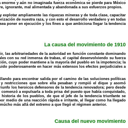
uya enorme y aún no imaginada fuerza económica se pierde para México
re, ignorante, mal alimentada y abandonada a sus esfuerzos propios.
ar y explotar ampliamente las riquezas mineras y de toda clase, capacitar
rización de nuestra raza, y con esto el desarrollo verdadero y en todas
esea poner en ejecución y los fines a que ambiciona llegar la tendencia
La causa del movimiento de 1910
ir, las arbitrariedades de la autoridad en función constante dominando
ales con su red inmensa de trabas, el capital desenvolviendo su fuerza
ción, cuyo poder mantiene a la mayoría del pueblo en la impotencia; la
fluido poderosamente en hacer más extensos los efectos perjudiciales a
lando para encontrar salida por el camino de las soluciones políticas
y restricciones que sobre ella pesaban y rompió el dique y asomó
iunfo los heroicos defensores de la tendencia renovadora; pero desde
comenzó a expulsarla a toda prisa del puesto que había conquistado,
storia de los pueblos, de que el jefe de la tendencia triunfante se
or medio de una reacción rápida e irritante, al llegar como ha llegado
múcho más allá del extremo a que llegó el régimen anterior.
Causa del nuevo movimiento