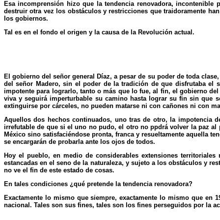
Esa incomprensión hizo que la tendencia renovadora, incontenible po
destruir otra vez los obstáculos y restricciones que traidoramente han 
los gobiernos.
Tal es en el fondo el origen y la causa de la Revolución actual.
El gobierno del señor general Díaz, a pesar de su poder de toda clase, 
del señor Madero, sin el poder de la tradición de que disfrutaba el 
impotente para lograrlo, tanto o más que lo fue, al fin, el gobierno
viva y seguirá imperturbable su camino hasta lograr su fin sin que 
extinguirse por cárceles, no pueden matarse ni con cañones ni con m
Aquellos dos hechos continuados, uno tras de otro, la impotencia d
irrefutable de que si el uno no pudo, el otro no ppdrá volver la paz 
México sino satisfaciéndose pronta, franca y resueltamente aquella te
se encargarán de probarla ante los ojos de todos.
Hoy el pueblo, en medio de considerables extensiones territoriale
estancadas en el seno de la naturaleza, y sujeto a los obstáculos y r
no ve el fin de este estado de cosas.
En tales condiciones ¿qué pretende la tendencia renovadora?
Exactamente lo mismo que siempre, exactamente lo mismo que en 1910
nacional. Tales son sus fines, tales son los fines perseguidos por la 