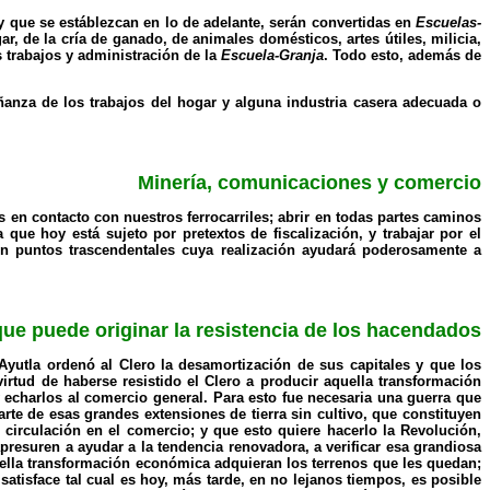
 y que se estáblezcan en lo de adelante, serán convertidas en
Escuelas-
ar, de la cría de ganado, de animales domésticos, artes útiles, milicia,
s trabajos y administración de la
Escuela-Granja
. Todo esto, además de
ñanza de los trabajos del hogar y alguna industria casera adecuada o
Minería, comunicaciones y comercio
s en contacto con nuestros ferrocarriles; abrir en todas partes caminos
a que hoy está sujeto por pretextos de fiscalización, y trabajar por el
on puntos trascendentales cuya realización ayudará poderosamente a
que puede originar la resistencia de los hacendados
yutla ordenó al Clero la desamortización de sus capitales y que los
rtud de haberse resistido el Clero a producir aquella transformación
 echarlos al comercio general. Para esto fue necesaria una guerra que
te de esas grandes extensiones de tierra sin cultivo, que constituyen
n circulación en el comercio; y que esto quiere hacerlo la Revolución,
resuren a ayudar a la tendencia renovadora, a verificar esa grandiosa
uella transformación económica adquieran los terrenos que les quedan;
satisface tal cual es hoy, más tarde, en no lejanos tiempos, es posible