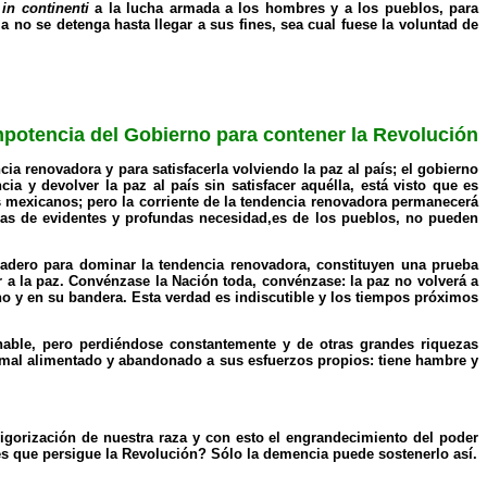
a
in continenti
a la lucha armada a los hombres y a los pueblos, para
la no se detenga hasta llegar a sus fines, sea cual fuese la voluntad de
mpotencia del Gobierno para contener la Revolución
cia renovadora y para satisfacerla volviendo la paz al país; el gobierno
a y devolver la paz al país sin satisfacer aquélla, está visto que es
s mexicanos; pero la corriente de la tendencia renovadora permanecerá
idas de evidentes y profundas necesidad,es de los pueblos, no pueden
Madero para dominar la tendencia renovadora, constituyen una prueba
r a la paz. Convénzase la Nación toda, convénzase: la paz no volverá a
no y en su bandera. Esta verdad es indiscutible y los tiempos próximos
hable, pero perdiéndose constantemente y de otras grandes riquezas
l, mal alimentado y abandonado a sus esfuerzos propios: tiene hambre y
gorización de nuestra raza y con esto el engrandecimiento del poder
ines que persigue la Revolución? Sólo la demencia puede sostenerlo así.