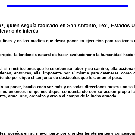
z, quien seguía radicado en San Antonio, Tex., Estados Un
erarlo de interés:
 fines y en los medios que desea poner en ejecución para realizar su
propio, la tendencia natural de hacer evolucionar a la humanidad hacia
 sin restricciones que le estorben su labor y su camino, ella acciona 
etienen, entonces, ella, impotente por sí misma para detenerse, como
iendo por dique el conjunto de obstáculos que le cierran el paso.
 su poder, batalla cada vez más y en todas direcciones busca una sali
rime; entonces rompe ese dique, conquistando con su acción propia la
nta, arma, une, organiza y arroja al campo de la lucha armada.
les, poseída en su mayor parte por grandes terratenientes y concesiona