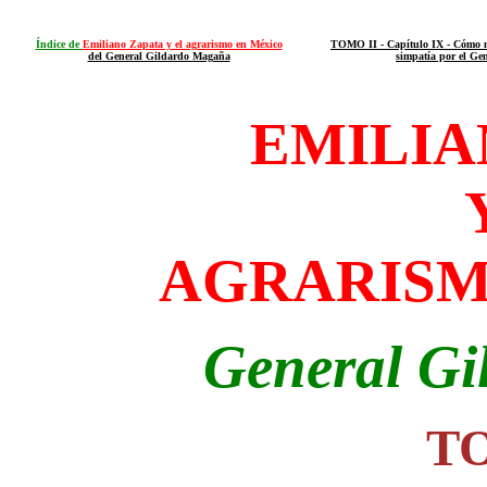
Índice de
Emiliano Zapata y el agrarismo en México
TOMO II - Capítulo IX - Cómo na
del General Gildardo Magaña
simpatía por el Ge
EMILIA
AGRARISM
General G
TO