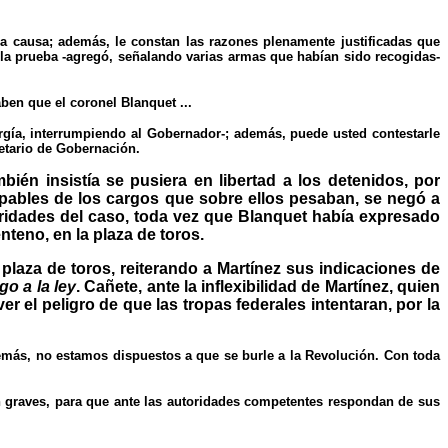
la causa; además, le constan las razones plenamente justificadas que
á la prueba -agregó, señalando varias armas que habían sido recogidas-
ben que el coronel Blanquet ...
ergía, interrumpiendo al Gobernador-; además, puede usted contestarle
etario de Gobernación.
én insistía se pusiera en libertad a los detenidos, por
ulpables de los cargos que sobre ellos pesaban, se negó a
ridades del caso, toda vez que Blanquet había expresado
nteno, en la plaza de toros.
plaza de toros, reiterando a Martínez sus indicaciones de
o a la ley
. Cañete, ante la inflexibilidad de Martínez, quien
r el peligro de que las tropas federales intentaran, por la
demás, no estamos dispuestos a que se burle a la Revolución. Con toda
n graves, para que ante las autoridades competentes respondan de sus