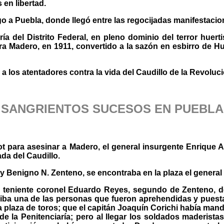
 en libertad.
o a Puebla, donde llegó entre las regocijadas manifestacio
ía del Distrito Federal, en pleno dominio del terror huerti
 Madero, en 1911, convertido a la sazón en esbirro de Huer
 los atentadores contra la vida del Caudillo de la Revoluci
SANGRIENTOS SUCESOS EN PUEBLA
lot para asesinar a Madero, el general insurgente Enriqu
ada del Caudillo.
 Benigno N. Zenteno, se encontraba en la plaza el general 
 el teniente coronel Eduardo Reyes, segundo de Zenteno, 
iba una de las personas que fueron aprehendidas y puesta
la plaza de toros; que el capitán Joaquín Corichi había mand
de la Penitenciaría; pero al llegar los soldados maderista