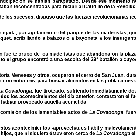
anticipación se habían parapetado. Desde ese momento hub
taban reconcentradas para recibir al Caudillo de la Revoluci
 los sucesos, dispuso que las fuerzas revolucionarias regre
ugada, por agotamiento del parque de los maderistas, qui
uet, acribillando a balazos o a bayoneta a los insurgente
 fuerte grupo de los maderistas que abandonaron la plaza de
ecto el grupo encontró a una escolta del 29° batallón a cu
toria Meneses y otros, ocuparon el cerro de San Juan, dur
naron entonces, para buscar alimentos en las poblaciones 
La Covadonga
, fue tiroteado, sufriendo inmediatamente do
os los acontecimientos del día anterior, contestaron el f
 habían provocado aquella acometida.
 comisión de los lamentables actos de
La Covadonga
, fue
 estos acontecimientos -aprovechados hábil y malévolament
 hijos, que ni siquiera éstuvieron cerca de
La Covadonga
el