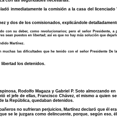
lica con las seguridades necesarias.
asladó inmediatamente la comisión a la casa del licenciad
ínez y dos de los comisionados, explicándole detalladament
o con su deber, como revolucionarios; pero el señor Presidente, a p
s sean puestos en libertad; así es que no hay más solución que dejarlo
ndido Martínez.
on muchas las dificultades que he tenido con el señor Presidente De l
libertad los detenidos.
spinosa, Rodolfo Magaza y Gabriel P. Soto almorzando en 
ó el jefe de ellas, Francisco Chávez, el mismo a quien se
 de la República, quedaban detenidos.
ñeros no sufrieran perjuicios, Martínez declaró que él era
ón, que se le juzgara como delincuente, porque, según eso,