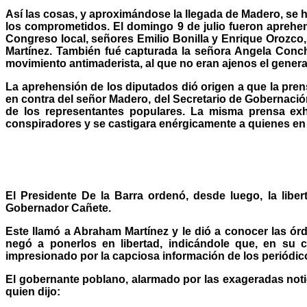
Así las cosas, y aproximándose la llegada de Madero, se
los comprometidos. El domingo 9 de julio fueron aprehen
Congreso local, señores Emilio Bonilla y Enrique Orozco,
Martínez. También fué capturada la señora Angela Conchi
movimiento antimaderista, al que no eran ajenos el general
La aprehensión de los diputados dió origen a que la prensa
en contra del señor Madero, del Secretario de Gobernación
de los representantes populares. La misma prensa exho
conspiradores y se castigara enérgicamente a quienes en 
El Presidente De la Barra ordenó, desde luego, la liber
Gobernador Cañete.
Este llamó a Abraham Martínez y le dió a conocer las ór
negó a ponerlos en libertad, indicándole que, en su 
impresionado por la capciosa información de los periódi
El gobernante poblano, alarmado por las exageradas notic
quien dijo: