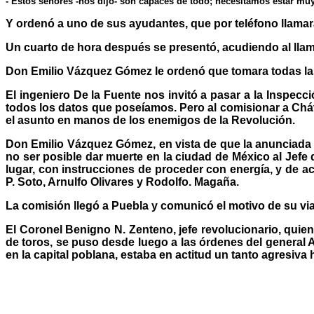
- Estos señores -nos dijo- son capaces de todo; necesitamos estar muy 
Y ordenó a uno de sus ayudantes, que por teléfono llamar
Un cuarto de hora después se presentó, acudiendo al llama
Don Emilio Vázquez Gómez le ordenó que tomara todas las p
El ingeniero De la Fuente nos invitó a pasar a la Inspecci
todos los datos que poseíamos. Pero al comisionar a Cháv
el asunto en manos de los enemigos de la Revolución.
Don Emilio Vázquez Gómez, en vista de que la anunciada 
no ser posible dar muerte en la ciudad de México al Jefe
lugar, con instrucciones de proceder con energía, y de 
P. Soto, Arnulfo Olivares y Rodolfo. Magaña.
La comisión llegó a Puebla y comunicó el motivo de su via
El Coronel Benigno N. Zenteno, jefe revolucionario, quie
de toros, se puso desde luego a las órdenes del general A
en la capital poblana, estaba en actitud un tanto agresiva