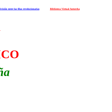
sión entre las filas revolucionarias
Biblioteca Virtual Antorcha
A
ICO
ña