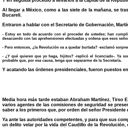
Y en seguida procedió a llevarlos a la capital de la Repúb
Al llegar a México, como a las siete de la mañana, se tr
Bucareli.
Entraron a hablar con el Secretario de Gobernación, Mart
- Estoy en todo de acuerdo con el proceder de ustedes; han cumplid
desacuerdo con las aprehensiones efectuadas y ordena que esos señore
- Pero entonces, ¿la Revolución va a quedar burlada? -exclamó sorpre
- ¿Y qué quieren que yo haga, hijitos? -replicó el licenciado-. Ya s
probable que, por esa causa, tenga que separarme de la Secretaría.
Y acatando las órdenes presidenciales, fueron puestos en 
Media hora más tarde estaban Abraham Martínez, Tirso E
varios agentes de las comisiones de seguridad se present
saber a los primeros que, por orden del señor Presidente
Ya ante las autoridades competentes, y para que sus compa
un delito velar por la vida del Caudillo de la Revoluci