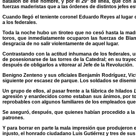
batallón de ese nombre, y por el 29° de línea, que con 
fuerzas maderistas que a las órdenes de distintos jefes es
Cuando llegó el teniente coronel Eduardo Reyes al lugar de
a los federales.
Toda la noche hubo un tiroteo que no cesó hasta la madr
toros, que inmediatamente ocuparon las fuerzas de Blanq
desgracia de no salir violentamente de aquel lugar.
Contrastando con la actitud inhumana de los federales, un
de posesionarse de las torres de la Catedral; en su tray
después de obligarlos a vitorear al Jefe de la Revolución.
Benigno Zenteno y sus oficiales Benjamín Rodríguez, Vic
siguiente por escasez de parque. Los soldados se disemi
Un grupo de ellos, al pasar frente a la fábrica de hilados
agresión y enardecidos como estaban sus ánimos, por tod
reprobables con algunos familiares de los empleados que
Se aseguró, después, que quienes habían procedido a la
patrones.
Y para borrar en parte la mala impresión que produjeron
injusto, el honrado ciudadano Luis Gutiérrez y tres de sus