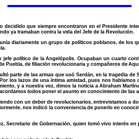
 decidido que siempre encontraron en el Presidente inter
ando ya tramaban contra la vida del Jefe de la Revolución.
reunía diariamente un grupo de políticos poblanos, de los
la.
ex jefe político de la Angelópolis. Ocupaban un cuarto con
de Puebla, de filiación revolucionaria y compañeros de Aqu
ultó parte de las armas que usó Serdán, en la tragedia de 
Por los lazos de una íntima amistad, pues nos habíamos c
iento, y a nuestra vez, dimos la noticia a Abraham Martín
cordamos todos poner el asunto en conocimiento de las a
iendo con un deber de revolucionarios, entrevistamos a do
riormente, nos indicó la conveniencia de ponerlo en conocim
z, Secretario de Gobernación, quien tomó vivo interés en