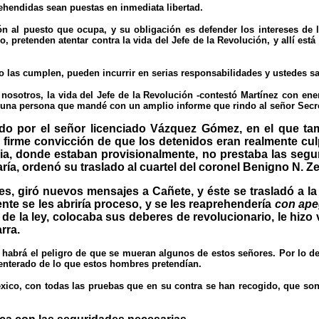
ehendidas sean puestas en inmediata libertad.
ión al puesto que ocupa, y su obligación es defender los intereses de 
pretenden atentar contra la vida del Jefe de la Revolución, y allí est
o las cumplen, pueden incurrir en serias responsabilidades y ustedes sa
a nosotros, la vida del Jefe de la Revolución -contestó Martínez con en
co una persona que mandé con un amplio informe que rindo al señor Secr
o por el señor licenciado Vázquez Gómez, en el que tambi
hi firme convicción de que los detenidos eran realmente c
ia, donde estaban provisionalmente, no prestaba las segu
aría, ordenó su traslado al cuartel del coronel Benigno N. Ze
, giró nuevos mensajes a Cañete, y éste se trasladó a la 
nte se les abriría proceso, y se les reaprehendería
con apeg
e la ley, colocaba sus deberes de revolucionario, le hizo ve
rra.
 y habrá el peligro de que se mueran algunos de estos señores. Por lo 
 enterado de lo que estos hombres pretendían.
éxico, con todas las pruebas que en su contra se han recogido, que so