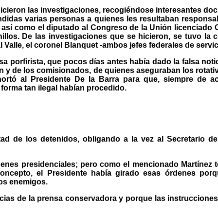
 hicieron las investigaciones, recogiéndose interesantes d
didas varias personas a quienes les resultaban responsab
 así como el diputado al Congreso de la Unión licenciado C
llos. De las investigaciones que se hicieron, se tuvo la
 Valle, el coronel Blanquet -ambos jefes federales de servi
 porfirista, que pocos días antes había dado la falsa notici
 y de los comisionados, de quienes aseguraban los rotativo
rtó al Presidente De la Barra para que, siempre de acu
forma tan ilegal habían procedido.
tad de los detenidos, obligando a la vez al Secretario d
denes presidenciales; pero como el mencionado Martínez ten
concepto, el Presidente había girado esas órdenes po
cos enemigos.
ias de la prensa conservadora y porque las instrucciones 