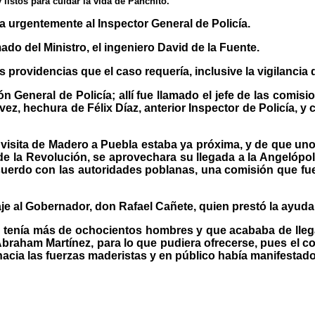
listos para cuidar la vida de Panchito.
a urgentemente al Inspector General de Policía.
do del Ministro, el ingeniero David de la Fuente.
rovidencias que el caso requería, inclusive la vigilancia 
ón General de Policía; allí fue llamado el jefe de las comi
ez, hechura de Félix Díaz, anterior Inspector de Policía, y
visita de Madero a Puebla estaba ya próxima, y de que uno 
 de la Revolución, se aprovechara su llegada a la Angelópo
acuerdo con las autoridades poblanas, una comisión que fue
je al Gobernador, don Rafael Cañete, quien prestó la ayuda
n tenía más de ochocientos hombres y que acababa de llega
braham Martínez, para lo que pudiera ofrecerse, pues el coro
 hacia las fuerzas maderistas y en público había manifestad