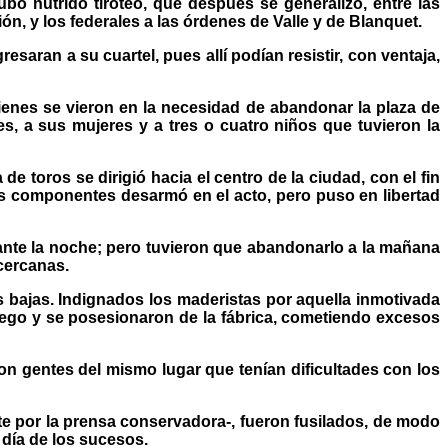
o nutrido tiroteo, que después se generalizó, entre las
ón, y los federales a las órdenes de Valle y de Blanquet.
saran a su cuartel, pues allí podían resistir, con ventaja,
enes se vieron en la necesidad de abandonar la plaza de
s, a sus mujeres y a tres o cuatro niños que tuvieron la
 toros se dirigió hacia el centro de la ciudad, con el fin
yos componentes desarmó en el acto, pero puso en libertad
ante la noche; pero tuvieron que abandonarlo a la mañana
cercanas.
s bajas. Indignados los maderistas por aquella inmotivada
uego y se posesionaron de la fábrica, cometiendo excesos
ron gentes del mismo lugar que tenían dificultades con los
e por la prensa conservadora-, fueron fusilados, de modo
 día de los sucesos.