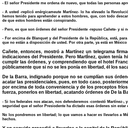
- El señor Presidente me ordena de nuevo, que todas las personas apr
- A usted -replicó enérgicameute Martínez- lo ha elevado la Revoluc
hemos tenido para aprehender a estos hombres, que, con todo descaro, 
de que estos hombres están conspirando.
- Pero, es que son órdenes del señor Presidente -repuso Cañete- y si n
- For encima de Blanquet y del Presidente de la República, está, par
que no están a disposición de usted. Por otra parte, ya está en Méxi
Cañete, entonces, mostró a Martínez un telegrama firmad
indicaciones del Presidente. Pero MartÍnez, quien tenía 
cumplir las órdenes, y comprendiendo que el hotel Franc
públicamente que si no se les ponía en libertad, él los sac
De la Barra, indignado porque no se cumplían sus órdenes
acatar las presidenciales, pues, en todo caso, posteriorme
por encima de toda conveniencia y de los preceptos fríos d
fuerza, ponerlos en libertad, acatando órdenes de De la Ba
- Si los federales nos atacan, nos defenderemos -contestó Martínez-,
seguridad que el señor Presiodente ha dictado esas órdenes sin estar
No los pondremos en libertad; lo que vamos a hacer es llevarlos a M
hechos.