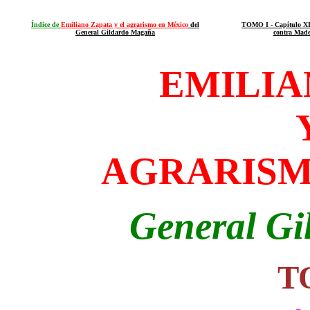
Índice de
Emiliano Zapata y el agrarismo en México
del
TOMO I - Capítulo XI
General Gildardo Magaña
contra Made
EMILIA
AGRARISM
General G
T