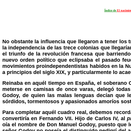
Índice de
El nacimie
No obstante la influencia que llegaron a tener los
la independencia de las trece colonias que llegar
el triunfo de la revolución francesa que barriend
nuevo orden político que eclipsaba el pasado feu
movimientos proindependentistas habidos en la Nuev
a principios del siglo XIX, y particularmente lo aca
Reinaba en aquél tiempo en España, el soberano Ca
meterse en camisas de once varas, delegó toda
Godoy, de quien las malas lenguas decían que le
sórdidos, tormentosos y apasionados amoríos soste
Para completar aquél cuadro real, debemos record
convertiría en Fernando VII. Hijo de Carlos IV, al
p
oía el nombre de Don Manuel Godoy, puesto que le
señor Godoy no poseía el distinguido pedigrí del as