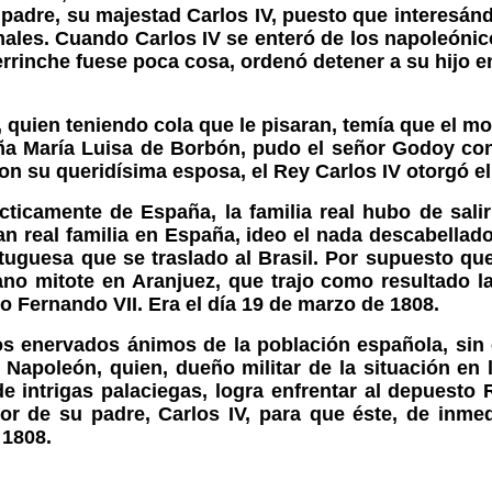
adre, su majestad Carlos IV, puesto que interesándol
ales. Cuando Carlos IV se enteró de los napoleónic
berrinche fuese poca cosa, ordenó detener a su hijo 
quien teniendo cola que le pisaran, temía que el m
oña María Luisa de Borbón, pudo el señor Godoy co
n su queridísima esposa, el Rey Carlos IV otorgó el
ticamente de España, la familia real hubo de salir
n real familia en España, ideo el nada descabellad
rtuguesa que se traslado al Brasil. Por supuesto q
no mitote en Aranjuez, que trajo como resultado l
jo Fernando VII. Era el día 19 de marzo de 1808.
los enervados ánimos de la población española, sin
apoleón, quien, dueño militar de la situación en la
 intrigas palaciegas, logra enfrentar al depuesto 
or de su padre, Carlos IV, para que éste, de inme
 1808.