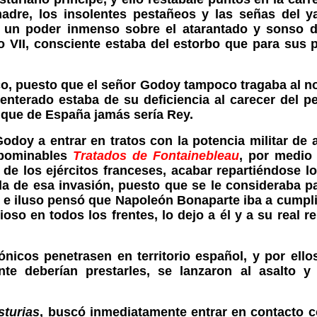
dre, los insolentes pestañeos y las señas del y
 un poder inmenso sobre el atarantado y sonso d
 VII, consciente estaba del estorbo que para sus 
oco, puesto que el señor Godoy tampoco tragaba al
nterado estaba de su deficiencia al carecer del p
a que de España jamás sería Rey.
odoy a entrar en tratos con la potencia militar de
 abominables
Tratados de Fontainebleau
, por medio 
los ejércitos franceses, acabar repartiéndose los 
a de esa invasión, puesto que se le consideraba 
, e iluso pensó que Napoleón Bonaparte iba a cumplir 
ioso en todos los frentes, lo dejo a él y a su real r
ónicos penetrasen en territorio español, y por el
e deberían prestarles, se lanzaron al asalto y 
sturias
, buscó inmediatamente entrar en contacto 