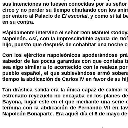
sus intenciones no fuesen conocidas por su señor p
circo y no perder su tiempo charlando con los anim
por entero al Palacio de
El escorial
, y como si tal 
en su contra.
Rápidamente intervino el señor Don Manuel Godoy, 
Napoleón. Así, con la imprescindible ayuda de D
hijo, puesto que después de cohabitar una noche co
Con los ejércitos napoleónicos apoderándose prác
sabedor de las pocas garantías con que contaba ta
sea algo similar a lo acontecido con la realeza po
pueblo español, el que sublevándose armó sobera
tiempo la abdicación de Carlos IV en favor de su hi
Tan drástica salida era la única capaz de calmar 
estrenado reyezuelo no encajaba en los planes de N
Bayona, lugar este en el que mediante una serie de
termina con la abdicación de Fernando VII en fav
Napoleón Bonaparte. Era aquél día el 6 de mayo de