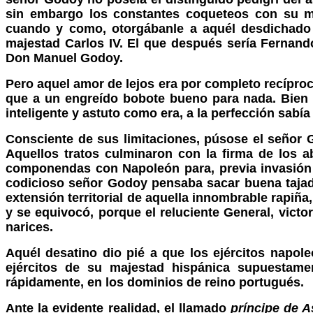
sin embargo los constantes coqueteos con su ma
cuando y como, otorgábanle a aquél desdichado
majestad Carlos IV. El que después sería Fernando
Don Manuel Godoy.
Pero aquel amor de lejos era por completo recípr
que a un engreído bobote bueno para nada. Bien e
inteligente y astuto como era, a la perfección sabí
Consciente de sus limitaciones, púsose el señor G
Aquellos tratos culminaron con la firma de los
componendas con Napoleón para, previa invasión de 
codicioso señor Godoy pensaba sacar buena tajad
extensión territorial de aquella innombrable rapiña
y se equivocó, porque el reluciente General, victor
narices.
Aquél desatino dio pié a que los ejércitos napole
ejércitos de su majestad hispánica supuestament
rápidamente, en los dominios de reino portugués.
Ante la evidente realidad, el llamado
príncipe de A