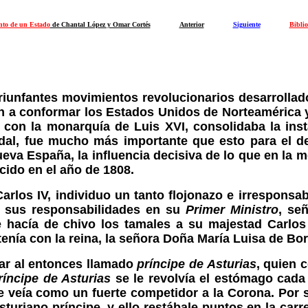
nto de un Estado
de Chantal López y Omar Cortés
Anterior
Siguiente
Biblio
 triunfantes movimientos revolucionarios desarrolla
ían a conformar los Estados Unidos de Norteamérica 
o con la monarquía de Luis XVI, consolidaba la ins
dal, fue mucho más importante que esto para el de
a España, la influencia decisiva de lo que en la m
ecido en el año de 1808.
rlos IV, individuo un tanto flojonazo e irresponsab
s sus responsabilidades en su
Primer Ministro
, se
 hacía de chivo los tamales a su majestad Carlos
nía con la reina, la señora Doña María Luisa de Bo
ar al entonces llamado
príncipe de Asturias
, quien 
ríncipe de Asturias
se le revolvía el estómago cad
 veía como un fuerte competidor a la Corona. Por 
turiano príncipe, y ello restábale puntos en la carre