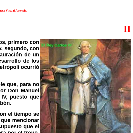
teca Virtual Antorcha
II
dos, primero con
y, segundo, con
tauración de un
sarrollo de los
etrópoli ocurrió
le que, para no
ñor Don Manuel
 IV, puesto que
rbón.
con el tiempo se
a que mencionar
supuesto que el
ra por el trono,