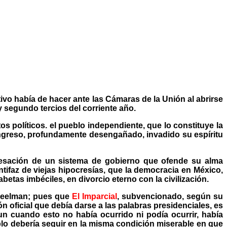
vo había de hacer ante las Cámaras de la Unión al abrirse
y segundo tercios del corriente año.
 políticos. el pueblo independiente, que lo constituye la
ngreso, profundamente desengañado, invadido su espíritu
cesación de un sistema de gobierno que ofende su alma
tifaz de viejas hipocresías, que la democracia en México,
betas imbéciles, en divorcio eterno con la civilización.
 Creelman; pues que
El Imparcial
, subvencionado, según su
ón oficial que debía darse a las palabras presidenciales, es
un cuando esto no había ocurrido ni podía ocurrir, había
blo debería seguir en la misma condición miserable en que