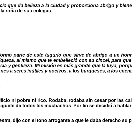
cio que da belleza a la ciudad y proporciona abrigo y bien
 la roña de sus colegas.
rmo parte de este tugurio que sirve de abrigo a un honrad
iqueza, al mismo que te embelleció con su cincel, para que 
ia y gentileza. Mi misión es más grande que la tuya, porque
iones a seres inútiles y nocivos, a los burgueses, a los en
.
icio ni pobre ni rico. Rodaba, rodaba sin cesar por las cal
juguete de todos los muchachos. Por fin se decidió a hablar
estra
, dijo con el tono arrogante a que le daba derecho su 