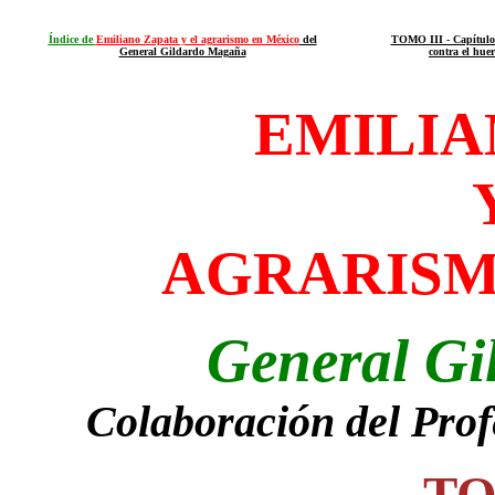
Índice de
Emiliano Zapata y el agrarismo en México
del
TOMO III - Capítulo
General Gildardo Magaña
contra el hue
EMILIA
AGRARISM
General G
Colaboración del Prof