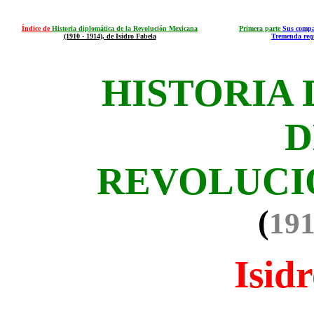
Índice de
Historia diplomática de la Revolución Mexicana
Primera parte
Sus compa
(1910 - 1914), de Isidro Fabela
Tremenda req
HISTORIA
D
REVOLUCI
(
191
Isid