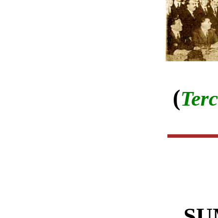
(
Terc
SU