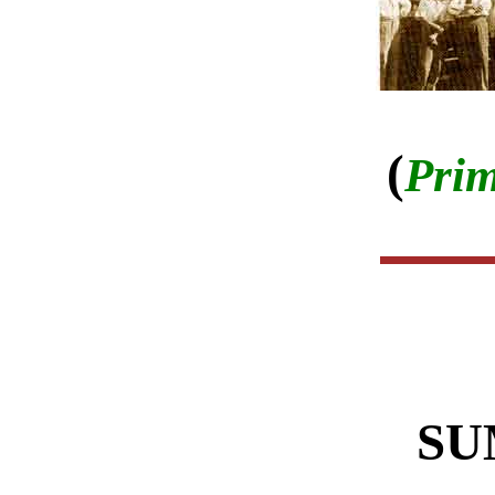
(
Prim
SU