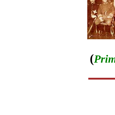
(
Prim