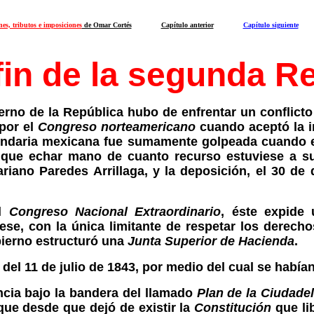
es, tributos e imposiciones
de Omar Cortés
Capítulo anterior
Capítulo siguiente
fin de la segunda Re
erno de la República hubo de enfrentar un conflict
 por el
Congreso norteamericano
cuando aceptó la i
endaria mexicana fue sumamente golpeada cuando el
o que echar mano de cuanto recurso estuviese a s
riano Paredes Arrillaga, y la deposición, el 30 d
el
Congreso Nacional Extraordinario
, éste expide
se, con la única limitante de respetar los derechos
bierno estructuró una
Junta Superior de Hacienda
.
 del 11 de julio de 1843, por medio del cual se habí
ncia bajo la bandera del llamado
Plan de la Ciudade
que desde que dejó de existir la
Constitución
que li