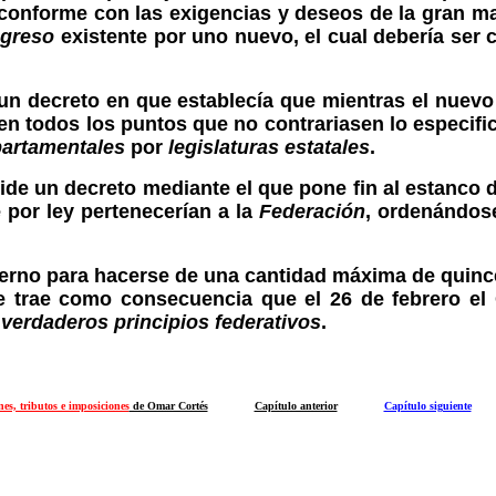
onforme con las exigencias y deseos de la gran ma
greso
existente por uno nuevo, el cual debería ser
 un decreto en que establecía que mientras el nuev
en todos los puntos que no contrariasen lo especifi
artamentales
por
legislaturas estatales
.
de un decreto mediante el que pone fin al estanco de 
 por ley pertenecerían a la
Federación
, ordenándose
ierno para hacerse de una cantidad máxima de quince
ue trae como consecuencia que el 26 de febrero el
 verdaderos principios federativos
.
es, tributos e imposiciones
de Omar Cortés
Capítulo anterior
Capítulo siguiente