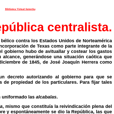
Biblioteca Virtual Antorcha
pública centralista.
o bélico contra los Estados Unidos de Norteamérica
ncorporación de Texas como parte integrante de la
 gobierno hubo de avituallar y costear los gastos
u alcance, generándose una situación caótica que
e diciembre de 1845, de José Joaquín Herrera como
 un decreto autorizando al gobierno para que se
 de propiedad de los particulares. Para fijar tales
an uniformado las
alcabalas
.
la
, mismo que constituía la reivindicación plena del
bre y espontáneamente se dio la República, las que