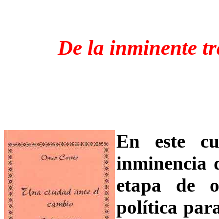
De la inminente t
En este cu
inminencia 
etapa de o
política par