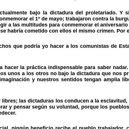
ualmente bajo la dictadura del proletariado. Y s
conmemorar el 1º de mayo; trabajaron contra la burgu
gir a las multitudes para conmemorar el aniversario
 se habría cometido con ellos el mismo crimen. Por e
chos que podría yo hacer a los comunistas de Est
ra hacer la práctica indispensable para saber nada
s unos a los otros no bajo la dictadura que nos pri
imaginación y nuestros sentidos tengan amplia li
 libres; las dictaduras los conducen a la esclavitud
brar y pensar según su voluntad, porque los pueblos 
edecer.
ial, ningún beneficio recibe el pueblo trabajador, 