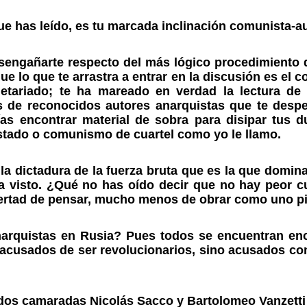
e has leído, es tu marcada inclinación comunista-aut
esengañarte respecto del más lógico procedimiento q
e lo que te arrastra a entrar en la discusión es el 
letariado; te ha mareado en verdad la lectura d
de reconocidos autores anarquistas que te despej
s encontrar material de sobra para disipar tus d
stado o comunismo de cuartel como yo le llamo.
, la dictadura de la fuerza bruta que es la que domi
ya visto. ¿Qué no has oído decir que no hay peor c
ibertad de pensar, mucho menos de obrar como uno p
rquistas en Rusia? Pues todos se encuentran ence
e acusados de ser revolucionarios, sino acusados c
idos camaradas Nicolás Sacco y Bartolomeo Vanzetti