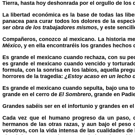
Tierra, hasta hoy deshonrada por el orgullo de los d
La libertad económica es la base de todas las liber
panacea para curar todos los dolores de la especi
ser obra de los trabajadores mismos
, y este senci
Compañeros, conozco al mexicano. La historia me 
México
, y en ella encontraréis los grandes hechos
Es grande el mexicano cuando rechaza, con su pech
es grande el mexicano cuando vencido y torturado
formula, con la sonrisa en los labios, aquella preg
horrores de la tragedia:
¿Estoy acaso en un lecho 
Es grande el mexicano cuando sepulta, bajo una tor
grande en el cerro de
El Sombrero
, grande en Padi
Grandes sabéis ser en el infortunio y grandes en el t
Cada vez que el humano progreso da un paso, da
hermanos de las otras razas, y aun bajo el peso d
vosotros, con la vida intensa de las cualidades de