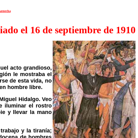
Antorcha
iado el 16 de septiembre de 1910
uel acto grandioso,
gión le mostraba el
rse de esta vida, no
en hombre libre.
 Miguel Hidalgo. Veo
e iluminar el rostro
ie y llevar la mano
abajo y la tiranía;
a docena de hombres