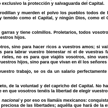
 exclusivo la protección y salvaguarda del Capital.
rrodillan y muerden el polvo los pueblos todos de
y temido como el Capital, y ningún Dios, como el 
garras y tiene colmillos. Proletarios, todos vosotro
estros hijos.
otros, sino para hacer ricos a vuestros amos; si va
 para labrar vuestro bienestar ni el de vuestras f
var rieles, no es para que viajéis vosotros, sino v
uestros hijos, sino para que vivan en él los señores 
uestro trabajo, se os da un salario perfectamente
to, de la voluntad y del capricho del Capital. No h
e en que vosotros tenéis la libertad de elegir vuestr
 nacional
y por eso os llamáis mexicanos: conquist
preciosa de las libertades; aquélla que hará de la 