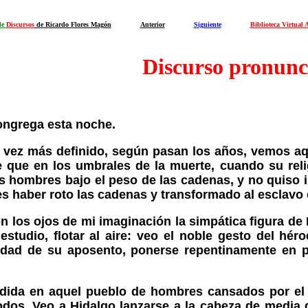
de
Discursos
de Ricardo Flores Magón
Anterior
Siguiente
Biblioteca Virtual 
Discurso pronunc
ongrega esta noche.
 vez más definido, según pasan los años, vemos aq
 que en los umbrales de la muerte, cuando su reli
los hombres bajo el peso de las cadenas, y no quiso i
es haber roto las cadenas y transformado al esclavo 
n los ojos de mi imaginación la simpática figura de
tudio, flotar al aire: veo el noble gesto del héro
lidad de su aposento, ponerse repentinamente en p
ida en aquel pueblo de hombres cansados por el tr
todos. Veo a Hidalgo lanzarse a la cabeza de medi