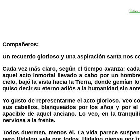
Índice 
Compañeros:
Un recuerdo glorioso y una aspiración santa nos c
Cada vez más claro, según el tiempo avanza; cada
aquel acto inmortal llevado a cabo por un hombre
cielo, bajó la vista hacia la Tierra, donde gemían 
quiso decir su eterno adiós a la humanidad sin ant
Yo gusto de representarme el acto glorioso. Veo co
sus cabellos, blanqueados por los años y por el es
apacible de aquel anciano. Lo veo, en la tranqui
nerviosa a la frente.
Todos duermen, menos él. La vida parece suspend
pero Hidalgo vela por todos, Hidalgo piensa por 