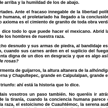
e arriba y la humildad de los de abajo.
tades. Ante el fracaso innegable de la libertad pol
e humana, el proletariado ha llegado a la conclusi
llo axioma es el cimiento de granito de toda obra ve
dice todo lo que puede hacer el mexicano. Abrid l
 de los hombres de nuestra raza.
o desnudo y sus armas de piedra, al bandidaje esp
, cuando sus carnes arden en el suplicio del fuego
unta digna de un dios en desgracia y que es algo así
de rosas?
menta de guijarros, la altura altanera de la
alhóndig
erna y Chapultepec, grande en Calpulalpan, grande e
riunfo: ahí está la historia que lo dice.
is vosotros un paso también. No queréis ir atrá
e la tiranía, cuando la conciencia humana parece 
 la raza, el estoicismo de Cuauhtémoc, la serena aud