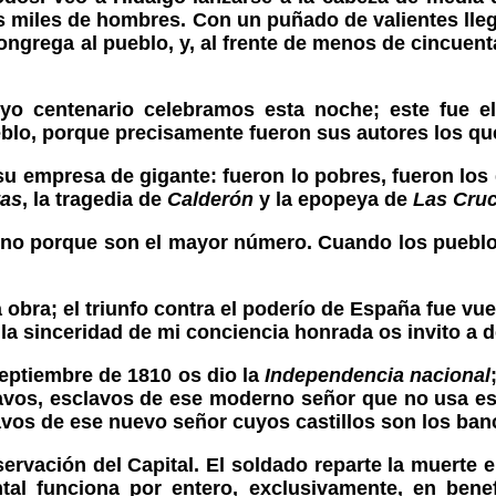
miles de hombres. Con un puñado de valientes llega
congrega al pueblo, y, al frente de menos de cincuent
cuyo centenario celebramos esta noche; este fue e
ueblo, porque precisamente fueron sus autores los q
su empresa de gigante: fueron lo pobres, fueron lo
tas
, la tragedia de
Calderón
y la epopeya de
Las Cru
sino porque son el mayor número. Cuando los pueblo
 obra; el triunfo contra el poderío de España fue vue
 la sinceridad de mi conciencia honrada os invito a d
 septiembre de 1810 os dio la
Independencia nacional
lavos, esclavos de ese moderno señor que no usa es
avos de ese nuevo señor cuyos castillos son los banc
rvación del Capital. El soldado reparte la muerte en
tal funciona por entero, exclusivamente, en benef