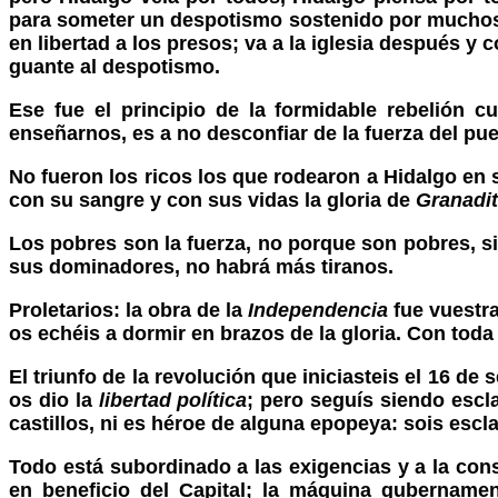
para someter un despotismo sostenido por muchos 
en libertad a los presos; va a la iglesia después y 
guante al despotismo.
Ese fue el principio de la formidable rebelión 
enseñarnos, es a no desconfiar de la fuerza del p
No fueron los ricos los que rodearon a Hidalgo en 
con su sangre y con sus vidas la gloria de
Granadi
Los pobres son la fuerza, no porque son pobres, 
sus dominadores, no habrá más tiranos.
Proletarios: la obra de la
Independencia
fue vuestra
os echéis a dormir en brazos de la gloria. Con toda
El triunfo de la revolución que iniciasteis el 16 de
os dio la
libertad política
; pero seguís siendo esc
castillos, ni es héroe de alguna epopeya: sois escl
Todo está subordinado a las exigencias y a la conse
en beneficio del Capital; la máquina gubernamen