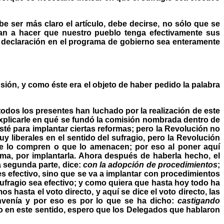
e ser más claro el artículo, debe decirse, no sólo que se
gan a hacer que nuestro pueblo tenga efectivamente sus
 declaración en el programa de gobierno sea enteramente
sión, y como éste era el objeto de haber pedido la palabra
todos los presentes han luchado por la realización de este
explicarle en qué se fundó la comisión nombrada dentro de
té para implantar ciertas reformas; pero la Revolución no
y liberales en el sentido del sufragio, pero la Revolución
ue lo compren o que lo amenacen; por eso al poner aquí
rma, por implantarla. Ahora después de haberla hecho, el
a segunda parte, dice:
con la adopción de procedimientos
;
s efectivo, sino que se va a implantar con procedimientos
sufragio sea efectivo; y como quiera que hasta hoy todo ha
 hasta el voto directo, y aquí se dice el voto directo, las
onvenía y por eso es por lo que se ha dicho:
castigando
lo en este sentido, espero que los Delegados que hablaron