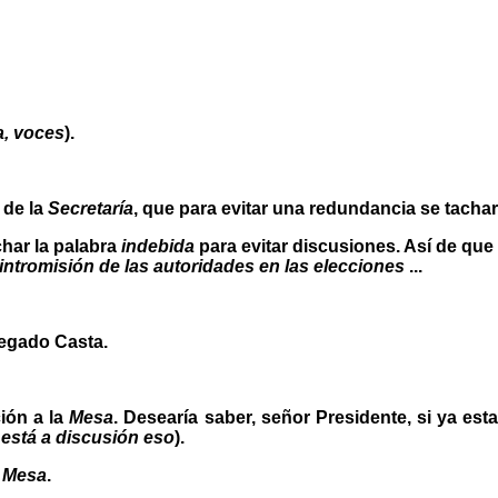
a, voces
).
 de la
Secretaría
, que para evitar una redundancia se tachara 
char la palabra
indebida
para evitar discusiones. Así de que 
intromisión de las autoridades en las elecciones
...
legado Casta.
ción a la
Mesa
. Desearía saber, señor Presidente, si ya es
está a discusión eso
).
a
Mesa
.