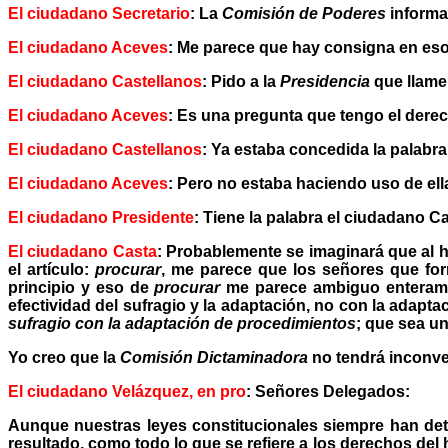
El ciudadano Secretario
: La
Comisión de Poderes
informa
El ciudadano Aceves
: Me parece que hay consigna en eso
El ciudadano Castellanos
: Pido a la
Presidencia
que llame
El ciudadano Aceves
: Es una pregunta que tengo el derec
El ciudadano Castellanos
: Ya estaba concedida la palabra
El ciudadano Aceves
: Pero no estaba haciendo uso de ell
El ciudadano Presidente
: Tiene la palabra el ciudadano Ca
El ciudadano Casta
: Probablemente se imaginará que al ha
el artículo:
procurar
, me parece que los señores que for
principio y eso de
procurar
me parece ambiguo enteramen
efectividad del sufragio y la adaptación, no con la adapt
sufragio con la adaptación de procedimientos
; que sea un
Yo creo que la
Comisión Dictaminadora
no tendrá inconven
El ciudadano Velázquez, en pro
: Señores Delegados:
Aunque nuestras leyes constitucionales siempre han det
resultado, como todo lo que se refiere a los derechos del 