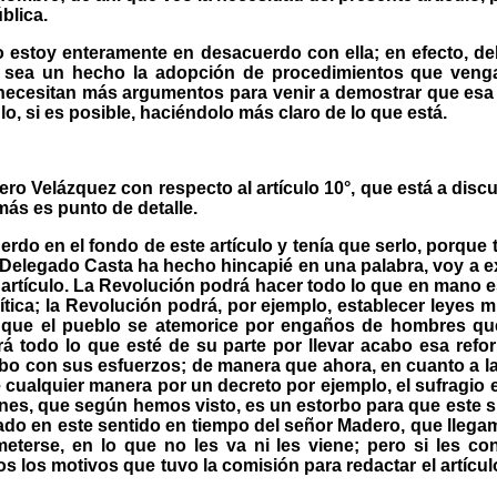
blica.
o estoy enteramente en desacuerdo con ella; en efecto, deb
ue sea un hecho la adopción de procedimientos que ven
 necesitan más argumentos para venir a demostrar que esa
lo, si es posible, haciéndolo más claro de lo que está.
o Velázquez con respecto al artículo 10°, que está a discu
más es punto de detalle.
rdo en el fondo de este artículo y tenía que serIo, porque 
 el Delegado Casta ha hecho hincapié en una palabra, voy a 
artículo. La Revolución podrá hacer todo lo que en mano es
tica; la Revolución podrá, por ejemplo, establecer leyes mu
y que el pueblo se atemorice por engaños de hombres q
rá todo lo que esté de su parte por llevar acabo esa refo
cabo con sus esfuerzos; de manera que ahora, en cuanto a l
 cualquier manera por un decreto por ejemplo, el sufragio e
iones, que según hemos visto, es un estorbo para que este 
do en este sentido en tiempo del señor Madero, que llegamos
eterse, en lo que no les va ni les viene; pero si les c
s los motivos que tuvo la comisión para redactar el artícu