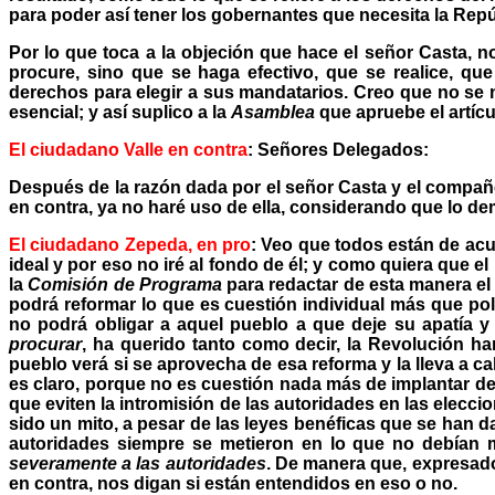
para poder así tener los gobernantes que necesita la Repú
Por lo que toca a la objeción que hace el señor Casta, n
procure, sino que se haga efectivo, que se realice, q
derechos para elegir a sus mandatarios. Creo que no se
esencial; y así suplico a la
Asamblea
que apruebe el artícu
El ciudadano Valle en contra
: Señores Delegados:
Después de la razón dada por el señor Casta y el compañer
en contra, ya no haré uso de ella, considerando que lo de
El ciudadano Zepeda, en pro
: Veo que todos están de acue
ideal y por eso no iré al fondo de él; y como quiera que
la
Comisión de Programa
para redactar de esta manera el 
podrá reformar lo que es cuestión individual más que polí
no podrá obligar a aquel pueblo a que deje su apatía 
procurar
, ha querido tanto como decir, la Revolución ha
pueblo verá si se aprovecha de esa reforma y la lleva a 
es claro, porque no es cuestión nada más de implantar de
que eviten la intromisión de las autoridades en las elecc
sido un mito, a pesar de las leyes benéficas que se han da
autoridades siempre se metieron en lo que no debían m
severamente a las autoridades
. De manera que, expresado
en contra, nos digan si están entendidos en eso o no.