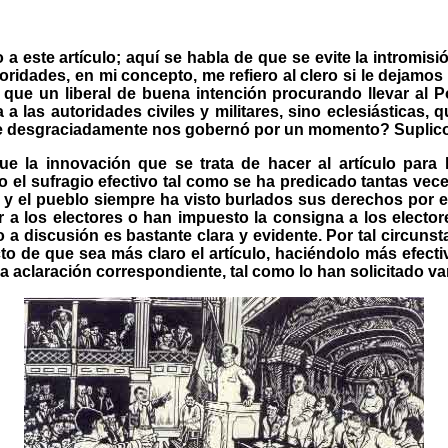
 a este artículo; aquí se habla de que se evite la intromisi
idades, en mi concepto, me refiero al clero si le dejamos
que un liberal de buena intención procurando llevar al Po
 a las autoridades civiles y militares, sino eclesiásticas,
 desgraciadamente nos gobernó por un momento? Suplico,
ue la innovación que se trata de hacer al artículo par
o el sufragio efectivo tal como se ha predicado tantas vec
e y el pueblo siempre ha visto burlados sus derechos por 
a los electores o han impuesto la consigna a los elector
o a discusión es bastante clara y evidente. Por tal circunst
to de que sea más claro el artículo, haciéndolo más efect
a aclaración correspondiente, tal como lo han solicitado v