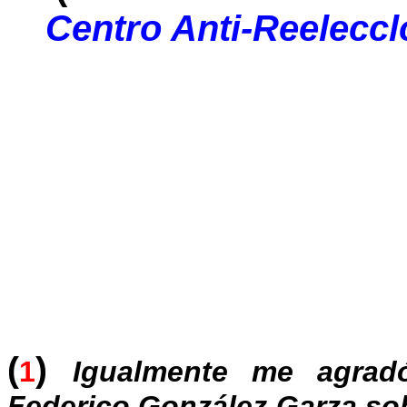
Centro Anti-Reeleccl
(
)
1
Igualmente me agrad
Federico González Garza sob