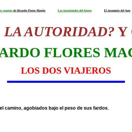
ros cuentos
de Ricardo Flores Magón
Las inquietudes del hierro
El insomnio del juez
E LA AUTORIDAD?
Y
CARDO FLORES MA
LOS DOS VIAJEROS
l camino, agobiados bajo el peso de sus fardos.