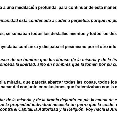
ga a una meditación profunda, para continuar de esta maner
humanidad está condenada a cadena perpetua, porque no p
tos, se sumaban todos los desfallecimientos y todbs los d
inyectaba confianza y disipaba el pesimismo por el otro infu
sca de un hombre que los librase de la miseria y de la t
ceda la libertad, sino en hombres que la tomen por su cu
lia mirada, que parecía abarcar todas las cosas, todos los
sacar del conjunto conclusiones que fratemizaban con la ci
tar de la miseria y de la tiranía dejando en pie la causa d
ue la propiedad individual necesita un perro que la cuide
ntra el Capital, la Autoridad y la Religión. Voy hacia la Ana