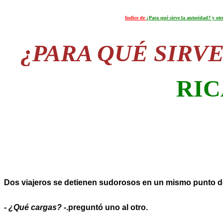
Indice de
¿Para qué sirve la autoridad? y ot
¿PARA QUÉ SIRV
RI
Dos viajeros se detienen sudorosos en un mismo punto de
-
¿Qué cargas?
-.preguntó uno al otro.