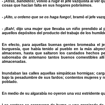
-
¡Atrás, bandidos!
, volvió a rugir el jefe vazquista al ve
cosas que hacían falta en sus hogares pobrísimos.
-
¡Alto, u ordeno que se os haga fuego!
, bramó el jefe vaz
-
¡Bah!
, dijo una mujer que llevaba un niño prendido al
aquellos depósitos del producto del trabajo de los humild
En efecto, para aquellas buenas gentes bromeaba el jef
burguesía, que había tenido al pueblo en la más abyect
almacenes, hasta que saltaron los candados hechos peda
saboreaba de antemano tantos buenos comestibles allí e
almacenadas.
Inundaban las calles aquellas simpáticas hormigas; carga
bajo la pesadumbre de sus fardos; contentos mujeres y ni
poblado.
En medio de su algarabía no oyeron una voz estridente qu