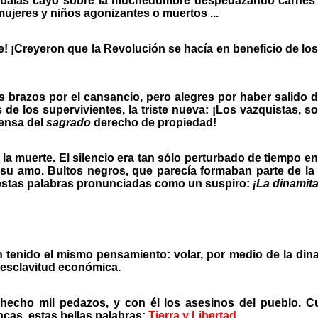
 balas cayó sobre la muchedumbre despedazando carnes m
mujeres y niños agonizantes o muertos ...
te! ¡Creyeron que la Revolución se hacía en beneficio de lo
 brazos por el cansancio, pero alegres por haber salido d
os de los supervivientes, la triste nueva: ¡Los vazquistas, 
fensa del
sagrado
derecho de propiedad!
a muerte. El silencio era tan sólo perturbado de tiempo en t
 su amo. Bultos negros, que parecía formaban parte de la n
 estas palabras pronunciadas como un suspiro:
¡La dinamit
 tenido el mismo pensamiento: volar, por medio de la dinam
 esclavitud económica.
 hecho mil pedazos, y con él los asesinos del pueblo. 
ncas, estas bellas palabras:
Tierra y Libertad
.