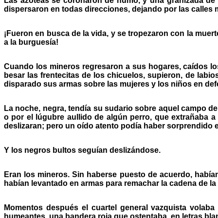
Las azoteas se coronaron de humo, y una granizada de
dispersaron en todas direcciones, dejando por las calles 
¡Fueron en busca de la vida, y se tropezaron con la muer
a la burguesía!
Cuando los mineros regresaron a sus hogares, caídos los
besar las frentecitas de los chicuelos, supieron, de labi
disparado sus armas sobre las mujeres y los niños en de
La noche, negra, tendía su sudario sobre aquel campo de l
o por el lúgubre aullido de algún perro, que extrañaba a
deslizaran; pero un oído atento podía haber sorprendido
Y los negros bultos seguían deslizándose.
Eran los mineros. Sin haberse puesto de acuerdo, habían
habían levantado en armas para remachar la cadena de la
Momentos después el cuartel general vazquista volaba
humeantes, una bandera roja que ostentaba, en letras bla