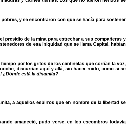
aduras y carnes tiernas. Los que no fueron heridos se
s pobres, y se encontraron con que se hacía para sostener
el presidio de la mina para estrechar a sus compañeras y
sostenedores de esa iniquidad que se llama Capital, habían
iempo por los gritos de los centinelas que corrían la voz,
oche, discurrían aquí y allá, sin hacer ruido, como si se
a! ¿Dónde está la dinamita?
ita, a aquellos esbirros que en nombre de la libertad se
Cuando amaneció, pudo verse, en los escombros todavía