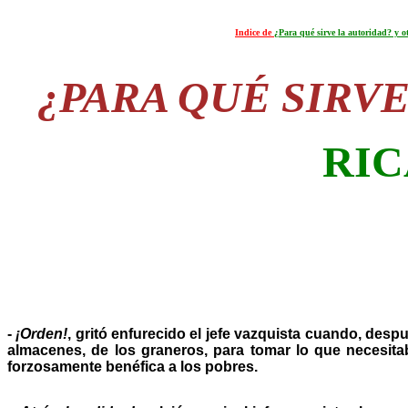
Indice de
¿Para qué sirve la autoridad? y o
¿PARA QUÉ SIRV
RI
-
¡Orden!
, gritó enfurecido el jefe vazquista cuando, despu
almacenes, de los graneros, para tomar lo que necesit
forzosamente benéfica a los pobres.