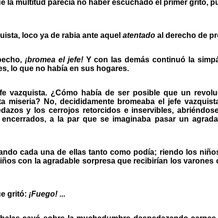
r que la multitud parecía no haber escuchado el primer grito,
quista, loco ya de rabia ante aquel
atentado
al derecho de pr
 pecho,
¡bromea el jefe!
Y con las demás continuó la simpá
es, lo que no había en sus hogares.
e vazquista. ¿Cómo había de ser posible que un revoluc
a miseria? No, decididamente bromeaba el jefe vazquist
zos y los cerrojos retorcidos e inservibles, abriéndose
ncerrados, a la par que se imaginaba pasar un agradabl
ndo cada una de ellas tanto como podía; riendo los niños,
ños con la agradable sorpresa que recibirían los varones c
e gritó:
¡Fuego!
...