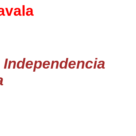
avala
a Independencia
a