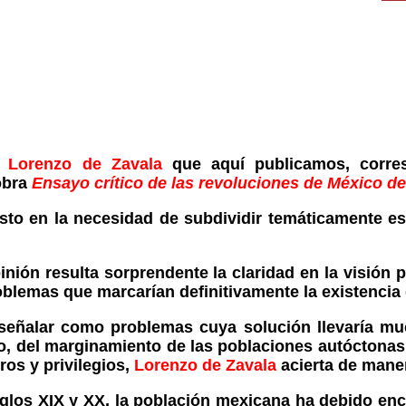
e
Lorenzo de Zavala
que aquí publicamos, corre
obra
Ensayo crítico de las revoluciones de México d
to en la necesidad de subdividir temáticamente est
nión resulta sorprendente la claridad en la visión p
roblemas que marcarían definitivamente la existenci
 señalar como problemas cuya solución llevaría mu
o, del marginamiento de las poblaciones autóctonas y
ros y privilegios,
Lorenzo de Zavala
acierta de mane
iglos XIX y XX, la población mexicana ha debido en