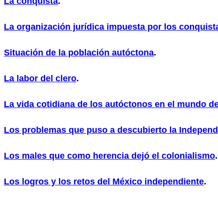
La conquista
.
La organización jurídica impuesta por los conquis
Situación de la población autóctona
.
La labor del clero
.
La vida cotidiana de los autóctonos en el mundo d
Los problemas que puso a descubierto la Indepen
Los males que como herencia dejó el colonialismo
.
Los logros y los retos del México independiente
.