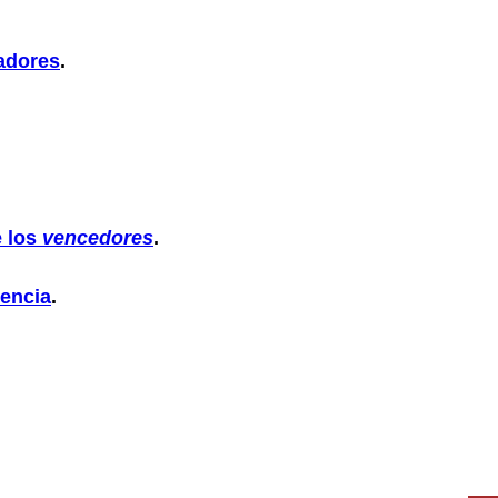
tadores
.
e los
vencedores
.
dencia
.