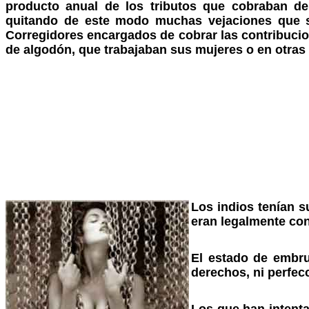
producto anual de los tributos que cobraban de
quitando de este modo muchas vejaciones que s
Corregidores encargados de cobrar las contribucione
de algodón, que trabajaban sus mujeres o en otra
Los indios tenían s
eran legalmente co
El estado de embru
derechos, ni perfec