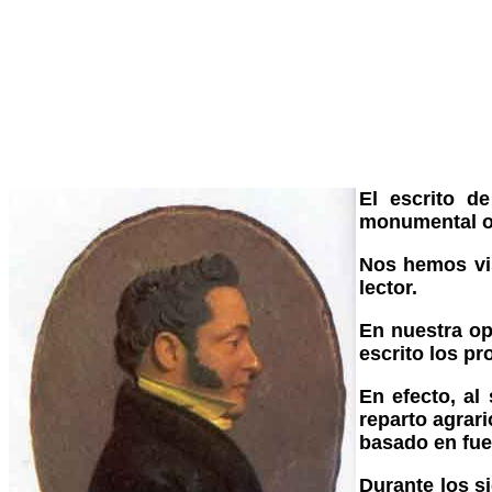
El escrito d
monumental 
Nos hemos vis
lector.
En nuestra opi
escrito los p
En efecto, al
reparto agrari
basado en fue
Durante los s