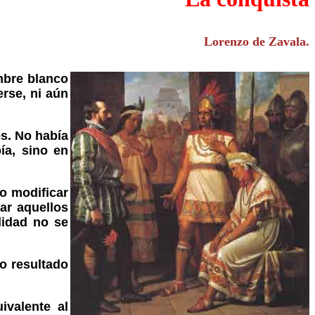
Lorenzo de Zavala.
mbre blanco
erse, ni aún
es. No había
ía, sino en
to modificar
ar aquellos
lidad no se
o resultado
ivalente al