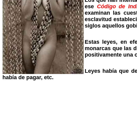
Los que han intenta
ese
Código de Ind
examinan las cuest
esclavitud establec
siglos aquellos gob
Estas leyes, en e
monarcas que las di
positivamente una o
Leyes había que de
había de pagar, etc.