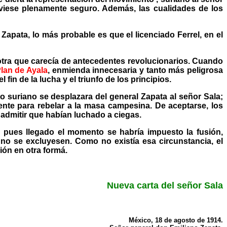
uviese plenamente seguro. Además, las cualidades de los
apata, lo más probable es que el licenciado Ferrel, en el
 otra que carecía de antecedentes revolucionarios. Cuando
lan de Ayala
, enmienda innecesaria y tanto más peligrosa
n de la lucha y el triunfo de los principios.
suriano se desplazara del general Zapata al señor Sala;
iente para rebelar a la masa campesina. De aceptarse, los
a admitir que habían luchado a ciegas.
 pues llegado el momento se habría impuesto la fusión,
no se excluyesen. Como no existía esa circunstancia, el
ión en otra formá.
Nueva carta del señor Sala
México, 18 de agosto de 1914.