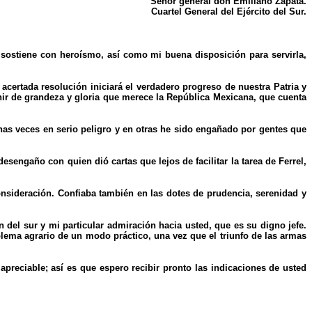
Señor general don Emiliano Zapata.
Cuartel General del Ejército del Sur.
 sostiene con heroísmo, así como mi buena disposición para servirla,
certada resolución iniciará el verdadero progreso de nuestra Patria y
enir de grandeza y gloria que merece la República Mexicana, que cuenta
s veces en serio peligro y en otras he sido engañado por gentes que
.
sengaño con quien dió cartas que lejos de facilitar la tarea de Ferrel,
nsideración. Confiaba también en las dotes de prudencia, serenidad y
el sur y mi particular admiración hacia usted, que es su digno jefe.
blema agrario de un modo práctico, una vez que el triunfo de las armas
reciable; así es que espero recibir pronto las indicaciones de usted