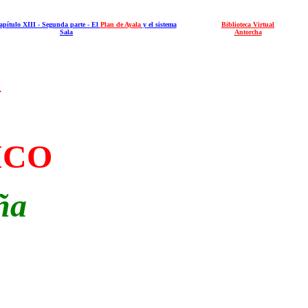
ítulo XIII - Segunda parte - El
Plan de Ayala
y el sistema
Biblioteca Virtual
Sala
Antorcha
A
ICO
ña