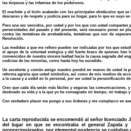
las torpezas y las infamias de los poderosos.
El machete y el tizón acabarán con los principales obstáculos que se
descanso y de respeto y justicia para su hogar, para lo que es suyo en
Pero una vez vencidos, por usted y por los que con usted comparten pel
perversidades del pasado y del presente, será necesario poner en pla
contra las tentativas de arrebatársela, tentativas que son de esper
Revolución.
Las medidas a que me refiero pueden ser indicadas por los que estudi
el apoyo de la voluntad enérgica y del fuerte brazo de quienes han
convencidos de nuestra sincera lealtad hacia la causa sagrada del eng
codicias de las minorías, como hasta hoy ha sucedido.
Un excelente y común amigo nuestro pondrá en manos de usted la pres
reforma agraria que usted simboliza, así como de mis medios de acció
a la causa y a ustéd en lo personal, por ser usted la personificación de
Creo que cada día serán más fáciles y seguras las comunicaciones, y p
destinado su vida y a la que yo he consagrado mi tiempo, mi trabajo y
Con verdadero placer me pongo a sus órdenes y me complazco en aseg
La carta reproducida se encomendó al señor licenciado Jo
del lugar en que se encontraba el general Zapata y 
proporcionárselos, por elemental prudencia se cuidaban 