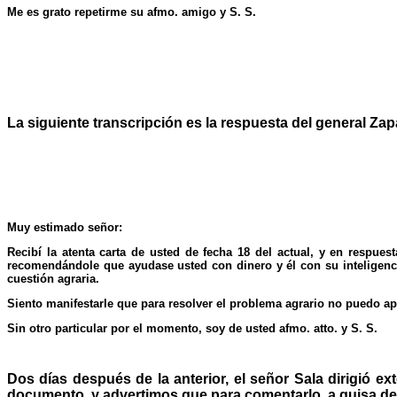
Me es grato repetirme su afmo. amigo y S. S.
La siguiente transcripción es la respuesta del general Zap
Muy estimado señor:
Recibí la atenta carta de usted de fecha 18 del actual, y en respue
recomendándole que ayudase usted con dinero y él con su inteligencia
cuestión agraria.
Siento manifestarle que para resolver el problema agrario no puedo a
Sin otro particular por el momento, soy de usted afmo. atto. y S. S.
Dos días después de la anterior, el señor Sala dirigió ex
documento, y advertimos que para comentarlo, a guisa de