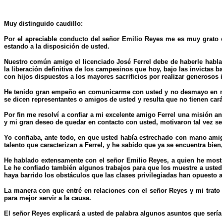
Muy distinguido caudillo:
Por el apreciable conducto del señor Emilio Reyes me es muy grato e
estando a la disposición de usted.
Nuestro común amigo el licenciado José Ferrel debe de haberle hablad
la liberación definitiva de los campesinos que hoy, bajo las invictas
con hijos dispuestos a los mayores sacrificios por realizar generosos 
He tenido gran empeño en comunicarme con usted y no desmayo en mi 
se dicen representantes o amigos de usted y resulta que no tienen car
Por fin me resolví a confiar a mi excelente amigo Ferrel una misión an
y mi gran deseo de quedar en contacto con usted, motivaron tal vez se
Yo confiaba, ante todo, en que usted había estrechado con mano amig
talento que caracterizan a Ferrel, y he sabido que ya se encuentra bie
He hablado extensamente con el señor Emilio Reyes, a quien he mostr
Le he confiado también algunos trabajos para que los muestre a usted 
haya barrido los obstáculos que las clases privilegiadas han opuesto a
La manera con que entré en relaciones con el señor Reyes y mi trato
para mejor servir a la causa.
El señor Reyes explicará a usted de palabra algunos asuntos que sería 