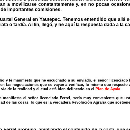
ban a movilizarse constantemente y, en no pocas ocasion
 de importantes comisiones.
uartel General en Yautepec. Tenemos entendido que allá se d
ta o tardía. Al fin, llegó, y he aquí la respuesta dada a la ca
ulio y le manifiesto que he escuchado a su enviado, el señor licenciado
n en las negociaciones que se vayan a verificar, lo mismo que respect
vía de la realidad y el cual está bien delineado en el
Plan de Ayala
.
manifiesta el señor licenciado Ferrel, sería muy conveniente que ust
rdad de las cosas, lo que es la verdadera Revolución Agraria que sostien
Ferrel propuso, ampliando el contenido de la carta, que se