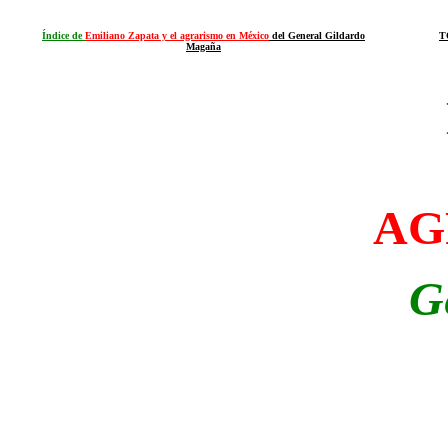
Índice de
Emiliano Zapata y el agrarismo en México
del General Gildardo
T
Magaña
AG
G