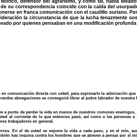
teórico, defensor del agrarismo, y como tal, había ideado
l de su correspondencia coincide con la caída del usurpador
 ponerse en franca comunicación con el caudillo suriano. P
deración la circunstancia de que la lucha tenazmente sos
eseado por quienes pensaban en una modificación profunda 
en comunicación directa con usted, para expresarle la admiración que l
andes abnegaciones se conseguirá librar al pobre labrador de nuestra P
uve a punto de perder la vida en manos de nuestros comunes enemigos, 
sted al corriente de lo que entonces pasó, así como a las personas 
res trabajadores en general.
sos. En el de usted se expone la vida a cada paso, y en el mío, aun
ambién hay inquina contra los hombres que se atreven a pensar por sí 