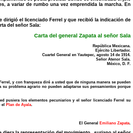
es, a variar de rumbo una vez emprendida la marcha. En
irigió el licenciado Ferrel y que recibió la indicación de
rta del señor Sala:
Carta del general Zapata al señor Sala
República Mexicana.
Ejército Libertador.
Cuartel General en Yautepec, agosto 14 de 1914.
Señor Atenor Sala.
México, D. F.
 Ferrel, y con franqueza diré a usted que de ninguna manera se pueden
o a su problema agrario no pueden adaptarse sus pensamientos porque
ed pusiera los elementos pecuniarios y el señor licenciado Ferrel su
e el
Plan de Ayala
.
El General
Emiliano Zapata
.
 diera la representación del movimiento , suriano al señor