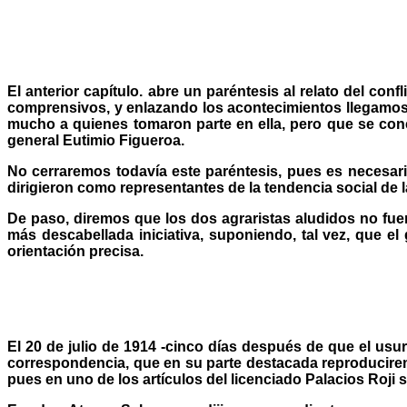
El anterior capítulo. abre un paréntesis al relato del co
comprensivos, y enlazando los acontecimientos llegamos 
mucho a quienes tomaron parte en ella, pero que se conc
general Eutimio Figueroa.
No cerraremos todavía este paréntesis, pues es necesari
dirigieron como representantes de la tendencia social de 
De paso, diremos que los dos agraristas aludidos no fue
más descabellada iniciativa, suponiendo, tal vez, que e
orientación precisa.
El 20 de julio de 1914 -cinco días después de que el usur
correspondencia, que en su parte destacada reproducirem
pues en uno de los artículos del licenciado Palacios Roji 