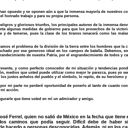
 han opuesto y se oponen aún a que la inmensa mayoría de nuestros comp
 el honrado trabajo y para su propia persona.
igros y gloriosos triunfos, los principales autores de la inmensa desve
nta algunas medidas de gobierno para que los provechos de la victoria
arse y de temerse, pues la clase de los tiranos renacerá como las mal
amos el problema de la división de la tierra entre los hombres que la
 luchado por ese generoso ideal en los campos de batalla. Debemos, e
randecimiento de nuestra Patria, por el engrandecimiento de todos y ca
ente, y como perfecto conocedor de mi situación y tendencias pondrá 
n, medios que usted puede utilizar como mejor le parezca, pues yo ser
 los justos anhelos del pueblo y el símbolo, lo repito, de su heroísmo y e
or mi parte no perderé oportunidad de ponerlo al tanto de cuanto consi
 mi acción.
urarle que tiene usted en mí un admirador y amigo.
sé Ferrel, quien no salió de México en la fecha que tiene
los caminos que podía seguir. Difícil debe de haber 
de hacerlo a personas desconocidas. Además, ni en los ca