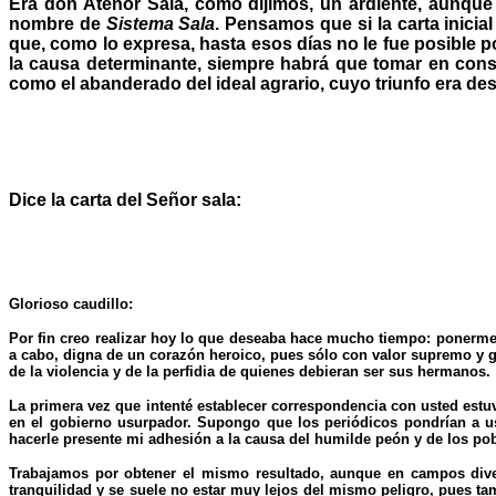
Era don Atenor Sala, como dijimos, un ardiente, aunque 
nombre de
Sistema Sala
. Pensamos que si la carta inicia
que, como lo expresa, hasta esos días no le fue posible
la causa determinante, siempre habrá que tomar en consi
como el abanderado del ideal agrario, cuyo triunfo era d
Dice la carta del Señor sala:
Glorioso caudillo:
Por fin creo realizar hoy lo que deseaba hace mucho tiempo: ponerme 
a cabo, digna de un corazón heroico, pues sólo con valor supremo y gr
de la violencia y de la perfidia de quienes debieran ser sus hermanos.
La primera vez que intenté establecer correspondencia con usted est
en el gobierno usurpador. Supongo que los periódicos pondrían a u
hacerle presente mi adhesión a la causa del humilde peón y de los pob
Trabajamos por obtener el mismo resultado, aunque en campos diver
tranquilidad y se suele no estar muy lejos del mismo peligro, pues t