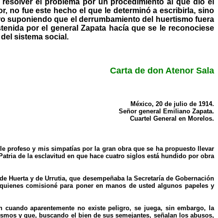
 resolver el problema por un procedimiento al que dió el
, no fue este hecho el que le determinó a escribirla, sino
ero suponiendo que el derrumbamiento del huertismo fuera
tenida por el general Zapata hacía que se le reconociese
del sistema social.
Carta de don Atenor Sala
México, 20 de julio de 1914.
Señor general Emiliano Zapata.
Cuartel General en Morelos.
e profeso y mis simpatías por la gran obra que se ha propuesto llevar
atria de la esclavitud en que hace cuatro siglos está hundido por obra
de Huerta y de Urrutia, que desempeñaba la Secretaría de Gobernación
a quienes comisioné para poner en manos de usted algunos papeles y
 cuando aparentemente no existe peligro, se juega, sin embargo, la
mismos y que, buscando el bien de sus semejantes, señalan los abusos,