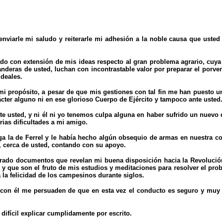
nviarle mi saludo y reiterarle mi adhesión a la noble causa que usted
o con extensión de mis ideas respecto al gran problema agrario, cuya a
 banderas de usted, luchan con incontrastable valor por preparar el porv
ideales.
propósito, a pesar de que mis gestiones con tal fin me han puesto una
ácter alguno ni en ese glorioso Cuerpo de Ejército y tampoco ante usted
te usted, y ni él ni yo tenemos culpa alguna en haber sufrido un nuevo de
rias dificultades a mi amigo.
a la de Ferrel y le había hecho algún obsequio de armas en nuestra co
n, cerca de usted, contando con su apoyo.
ado documentos que revelan mi buena disposición hacia la Revolución d
y que son el fruto de mis estudios y meditaciones para resolver el pro
 la felicidad de los campesinos durante siglos.
 con él me persuaden de que en esta vez el conducto es seguro y muy ap
difícil explicar cumplidamente por escrito.