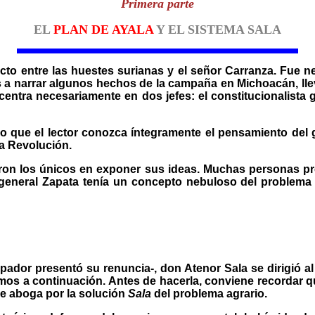
Primera parte
EL
PLAN DE AYALA
Y EL SISTEMA SALA
nflicto entre las huestes surianas y el señor Carranza. Fue
a narrar algunos hechos de la campaña en Michoacán, llev
entra necesariamente en dos jefes: el constitucionalista 
o que el lector conozca íntegramente el pensamiento del ge
la Revolución.
ron los únicos en exponer sus ideas. Muchas personas pre
l general Zapata tenía un concepto nebuloso del problema
pador presentó su renuncia-, don Atenor Sala se dirigió al
os a continuación. Antes de hacerla, conviene recordar qu
se aboga por la solución
Sala
del problema agrario.