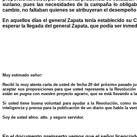
suriano, pues las necesidades de la campaña lo obliga
cambio, no faltaban quienes se atribuyeran el desempeño
En aquellos días el general Zapata tenía establecido su C
esperar la llegada del general Zapata, que podía ser inmedia
Muy estimado señor:
Recibí la muy atenta carta de usted de fecha 20 del próximo pasado j
aceptar sus proposiciones para que usted represente a la Revolució
están en pugna con nuestro proyecto agrario, que se está llevando a la 
Si usted tiene buena voluntad para ayudar a la Revolución, como me 
inteligencia y prensa para la publicación de un diario que hable la ve
Soy de usted afmo. atto. y seguro servidor.
En el documento preinserto vemos que el señor licenciado 