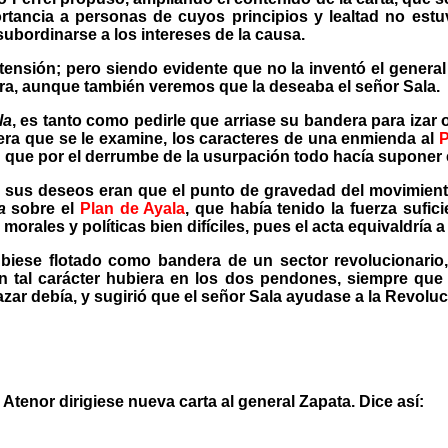
rtancia a personas de cuyos principios y lealtad no est
ubordinarse a los intereses de la causa.
ensión; pero siendo evidente que no la inventó el general Z
ra, aunque también veremos que la deseaba el señor Sala.
la
, es tanto como pedirle que arriase su bandera para izar
era que se le examine, los caracteres de una enmienda al
P
e por el derrumbe de la usurpación todo hacía suponer el fi
us deseos eran que el punto de gravedad del movimiento 
a
sobre el
Plan de Ayala
, que había tenido la fuerza sufic
orales y políticas bien difíciles, pues el acta equivaldría 
iese flotado como bandera de un sector revolucionario,
tal carácter hubiera en los dos pendones, siempre que 
zar debía, y sugirió que el señor Sala ayudase a la Revoluc
Atenor dirigiese nueva carta al general Zapata. Dice así: