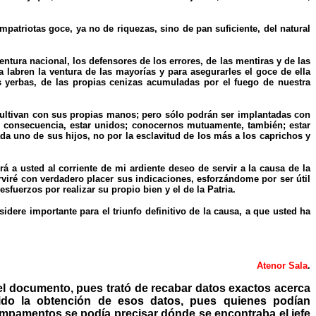
atriotas goce, ya no de riquezas, sino de pan suficiente, del natural
ntura nacional, los defensores de los errores, de las mentiras y de las
 labren la ventura de las mayorías y para asegurarles el goce de ella
as yerbas, de las propias cenizas acumuladas por el fuego de nuestra
 cultivan con sus propias manos; pero sólo podrán ser implantadas con
n consecuencia, estar unidos; conocernos mutuamente, también; estar
da uno de sus hijos, no por la esclavitud de los más a los caprichos y
a usted al corriente de mi ardiente deseo de servir a la causa de la
viré con verdadero placer sus indicaciones, esforzándome por ser útil
sfuerzos por realizar su propio bien y el de la Patria.
dere importante para el triunfo definitivo de la causa, a que usted ha
Atenor Sala
.
 el documento, pues trató de recabar datos exactos acerca
sido la obtención de esos datos, pues quienes podían
mpamentos se podía precisar dónde se encontraba el jefe