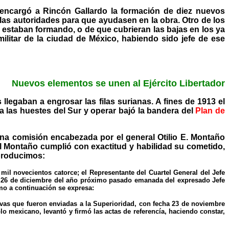
 encargó a Rincón Gallardo la formación de diez nuevos
las autoridades para que ayudasen en la obra. Otro de los
 estaban formando, o de que cubrieran las bajas en los ya
militar de la ciudad de México, habiendo sido jefe de ese
Nuevos elementos se unen al Ejército Libertador
legaban a engrosar las filas surianas. A fines de 1913 el
a las huestes del Sur y operar bajó la bandera del
Plan de
 una comisión encabezada por el general Otilio E. Montaño
ral Montaño cumplió con exactitud y habilidad su cometido,
eproducimos:
l novecientos catorce; el Representante del Cuartel General del Jefe
echa 26 de diciembre del año próximo pasado emanada del expresado Jefe
como a continuación se expresa:
ivas que fueron enviadas a la Superioridad, con fecha 23 de noviembre
 mexicano, levantó y firmó las actas de referencía, haciendo constar,