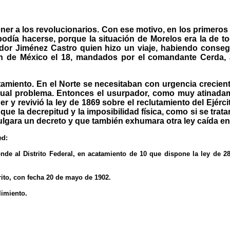
ner a los revolucionarios. Con ese motivo, en los primeros d
podía hacerse, porque la situación de Morelos era la de t
or Jiménez Castro quien hizo un viaje, habiendo conseg
ron de México el 18, mandados por el comandante Cerda, 
amiento. En el Norte se necesitaban con urgencia crecient
gual problema. Entonces el usurpador, como muy atinada
 y revivió la ley de 1869 sobre el reclutamiento del Ejérc
ue la decrepitud y la imposibilidad física, como si se trata
omulgara un decreto y que también exhumara otra ley caída e
ed:
de al Distrito Federal, en acatamiento de 10 que dispone la ley de 2
rito, con fecha 20 de mayo de 1902.
limiento.