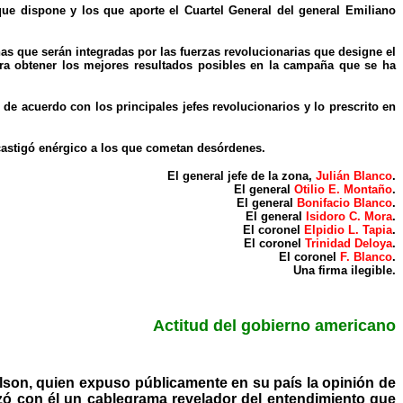
ue dispone y los que aporte el Cuartel General del general Emiliano
as que serán integradas por las fuerzas revolucionarias que designe el
para obtener los mejores resultados posibles en la campaña que se ha
e acuerdo con los principales jefes revolucionarios y lo prescrito en
castigó enérgico a los que cometan desórdenes.
El general jefe de la zona,
Julián Blanco
.
El general
Otilio E. Montaño
.
El general
Bonifacio Blanco
.
El general
Isidoro C. Mora
.
El coronel
Elpidio L. Tapia
.
El coronel
Trinidad Deloya
.
El coronel
F. Blanco
.
Una firma ilegible.
Actitud del gobierno americano
lson, quien expuso públicamente en su país la opinión de
zó con él un cablegrama revelador del entendimiento que