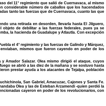
 paso del 11° regimiento que salió de Cuernavaca, al mismo
gión considerable número de caballos que los hacendados
das tanto las fuerzas que de Cuernavaca, cuanto las que
endo una retirada en desorden, llevarla hasta El Jilguero,
objeto de debilitar a las fuerzas federales, pues ya se
umba, la hacienda de Guadalupe y Atlautla. Con excepción
uebla el 4° regimiento y las fuerzas de Galindo y Márquez,
es enviaban, mismos que fueron cayendo en poder de los
a y Amador Salazar. Olea mismo dirigió el ataque, cuyos
 fuego se abrió a las diez de la mañana y se sostuvo hasta
ieron prestar ayuda a los atacantes de Tejalpa, población
auchichinola, San Gabriel, Amacuzac, Cajones y Santa Fe.
mandaba Olea y las de Esteban Arzamendi -quien perdió la
mencionadas cayeron en poder de los revolucionarios, con