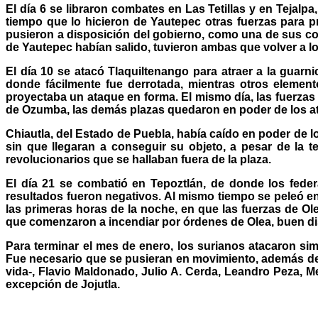
El día 6 se libraron combates en Las Tetillas y en Tejalp
tiempo que lo hicieron de Yautepec otras fuerzas para p
pusieron a disposición del gobierno, como una de sus co
de Yautepec habían salido, tuvieron ambas que volver a l
El día 10 se atacó Tlaquiltenango para atraer a la guarni
donde fácilmente fue derrotada, mientras otros elemento
proyectaba un ataque en forma. El mismo día, las fuerza
de Ozumba, las demás plazas quedaron en poder de los a
Chiautla, del Estado de Puebla, había caído en poder de l
sin que llegaran a conseguir su objeto, a pesar de la
revolucionarios que se hallaban fuera de la plaza.
El día 21 se combatió en Tepoztlán, de donde los feder
resultados fueron negativos. Al mismo tiempo se peleó en 
las primeras horas de la noche, en que las fuerzas de Ol
que comenzaron a incendiar por órdenes de Olea, buen di
Para terminar el mes de enero, los surianos atacaron si
Fue necesario que se pusieran en movimiento, además de 
vida-, Flavio Maldonado, Julio A. Cerda, Leandro Peza, 
excepción de Jojutla.