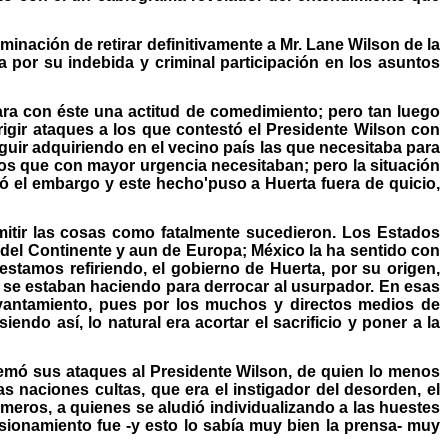
nación de retirar definitivamente a Mr. Lane Wilson de la
a por su indebida y criminal participación en los asuntos
ara con éste una actitud de comedimiento; pero tan luego
igir ataques a los que contestó el Presidente Wilson con
ir adquiriendo en el vecino país las que necesitaba para
os que con mayor urgencia necesitaban; pero la situación
tó el embargo y este hecho'puso a Huerta fuera de quicio,
itir las cosas como fatalmente sucedieron. Los Estados
 del Continente y aun de Europa; México la ha sentido con
tamos refiriendo, el gobierno de Huerta, por su origen,
e se estaban haciendo para derrocar al usurpador. En esas
evantamiento, pues por los muchos y directos medios de
endo así, lo natural era acortar el sacrificio y poner a la
tremó sus ataques al Presidente Wilson, de quien lo menos
s naciones cultas, que era el instigador del desorden, el
rimeros, a quienes se aludió individualizando a las huestes
sionamiento fue -y esto lo sabía muy bien la prensa- muy