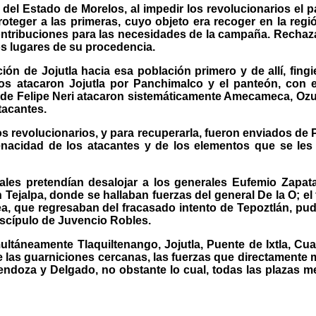
a, del Estado de Morelos, al impedir los revolucionarios el
roteger a las primeras, cuyo objeto era recoger en la re
ntribuciones para las necesidades de la campaña. Rechaza
os lugares de su procedencia.
ción de Jojutla hacia esa población primero y de allí, fingi
s atacaron Jojutla por Panchimalco y el panteón, con el 
s de Felipe Neri atacaron sistemáticamente Amecameca, Oz
tacantes.
os revolucionarios, y para recuperarla, fueron enviados de P
 tenacidad de los atacantes y de los elementos que se l
ales pretendían desalojar a los generales Eufemio Zapat
Tejalpa, donde se hallaban fuerzas del general De la O; el
ea, que regresaban del fracasado intento de Tepoztlán, pud
scípulo de Juvencio Robles.
multáneamente Tlaquiltenango, Jojutla, Puente de Ixtla, Cu
las guarniciones cercanas, las fuerzas que directamente 
Mendoza y Delgado, no obstante lo cual, todas las plazas 