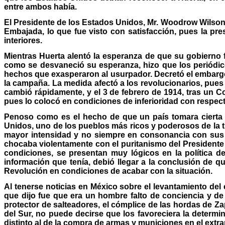
entre ambos había.
El Presidente de los Estados Unidos, Mr. Woodrow Wilson,
Embajada, lo que fue visto con satisfacción, pues la pre
interiores.
Mientras Huerta alentó la esperanza de que su gobierno 
como se desvaneció su esperanza, hizo que los periódico
hechos que exasperaron al usurpador. Decretó el embargo
la campaña. La medida afectó a los revolucionarios, pue
cambió rápidamente, y el 3 de febrero de 1914, tras un C
pues lo colocó en condiciones de inferioridad con respect
Penoso como es el hecho de que un país tomara cierta 
Unidos, uno de los pueblos más ricos y poderosos de la t
mayor intensidad y no siempre en consonancia con sus in
chocaba violentamente con el puritanismo del Presidente 
condiciones, se presentan muy lógicos en la política 
información que tenía, debió llegar a la conclusión de que
Revolución en condiciones de acabar con la situación.
Al tenerse noticias en México sobre el levantamiento del
que dijo fue que era un hombre falto de conciencia y de 
protector de salteadores, el cómplice de las hordas de Zap
del Sur, no puede decirse que los favoreciera la determ
distinto al de la compra de armas y municiones en el extra