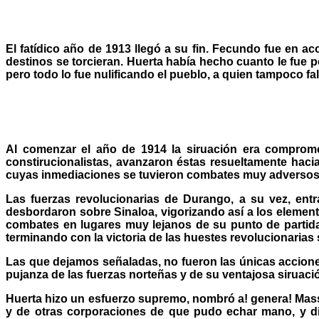
El fatídico año de 1913 llegó a su fin. Fecundo fue en a
destinos se torcieran. Huerta había hecho cuanto le fue po
pero todo lo fue nulificando el pueblo, a quien tampoco fal
Al comenzar el año de 1914 la siruación era comprome
constirucionalistas, avanzaron éstas resueltamente hacia
cuyas inmediaciones se tuvieron combates muy adversos pa
Las fuerzas revolucionarias de Durango, a su vez, ent
desbordaron sobre Sinaloa, vigorizando así a los elementos
combates en lugares muy lejanos de su punto de partida,
terminando con la victoria de las huestes revolucionarias
Las que dejamos señaladas, no fueron las únicas accione
pujanza de las fuerzas norteñas y de su ventajosa siruaci
Huerta hizo un esfuerzo supremo, nombró a! genera! Mass 
y de otras corporaciones de que pudo echar mano, y dis