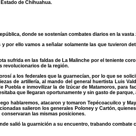
el Estado de Chihuahua.
República, donde se sostenían combates diarios en la vasta
s y por ello vamos a señalar solamente las que tuvieron d
ota sufrida en las faldas de La Malinche por el teniente c
 revolucionarios de la región.
 Porosí a los federales que la guarnecían, por lo que se sol
zas de artillería, al mando del general huertista Luis Vald
 de Puebla e inmovilizar la de Izúcar de Matamoros, para fac
esitaba que llegaran oportunamente y sin gasto de parque, a
en luego hablaremos, atacaron y tomaron Tepécoacuilco y Ma
cionadas salieron los generales Poloney y Cartón, quienes;
e conservaran las mismas posiciones.
de salió la guarnición a su encuentro, trabando combate cer