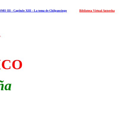
MO III - Capítulo XIII - La toma de Chilpancingo
Biblioteca Virtual Antorcha
A
ICO
ña