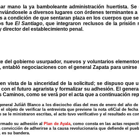
har mano la ya bamboleante administración huertista. Se
enviándosele a diversos lugares con órdenes terminantes a 
os a condición de que sentaran plaza en los cuerpos que se
os fue
El Santiago
, que integraron reclusos de la prisión 
 y director del establecimiento penal.
e del gobierno usurpador, nuevos y voluntarios elementos l
, entabló negociaciones con el general Zapata para unirse 
en vista de la sinceridad de la solicitud; se dispuso que
 con el futuro agrarista y formalizar su adhesión. El gene
s Caminos, como se verá por el acta que a continuación r
eral Julíáñ Blanco a los dieciocho días del mes de enero del año de mi
 el objeto de verificar la entrevista que previene la nota ofiCial de f
 se le ministraron escritas, el acto tuvo verificativo y el resultado es 
firmado su adhesión al
Plan de Ayala
, como consta en las actas respect
onvicción de adherirse a la causa revolucionaria que defiende el pueblo
, es su bandera.