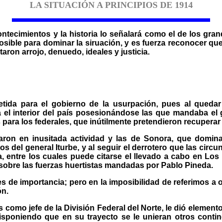
LA SITUACIÓN A PRINCIPIOS DE 1914
contecimientos y la historia lo señalará como el de los g
sible para dominar la siruación, y es fuerza reconocer que 
taron arrojo, denuedo, ideales y justicia.
tida para el gobierno de la usurpación, pues al queda
 el interior del país posesionándose las que mandaba el ge
ra los federales, que inútilmente pretendieron recuperar l
raron en inusitada actividad y las de Sonora, que dom
 del general Iturbe, y al seguir el derrotero que las circu
 entre los cuales puede citarse el llevado a cabo en Los
 sobre las fuerzas huertistas mandadas por Pablo Pineda.
s de importancia; pero en la imposibilidad de referimos a 
ón.
como jefe de la División Federal del Norte, le dió elemen
poniendo que en su trayecto se le unieran otros contin