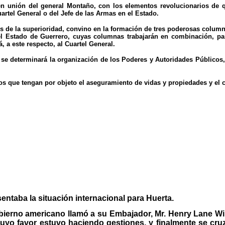
n unión del general Montaño, con los elementos revolucionarios de q
artel General o del Jefe de las Armas en el Estado.
es de la superioridad, convino en la formación de tres poderosas column
s del Estado de Guerrero, cuyas columnas trabajarán en combinación, 
 a este respecto, al Cuartel General.
e determinará la organización de los Poderes y Autoridades Públicos, d
os que tengan por objeto el aseguramiento de vidas y propiedades y el 
entaba la situación internacional para Huerta.
obierno americano llamó a su Embajador, Mr. Henry Lane Wi
uyo favor estuvo haciendo gestiones, y finalmente se cru