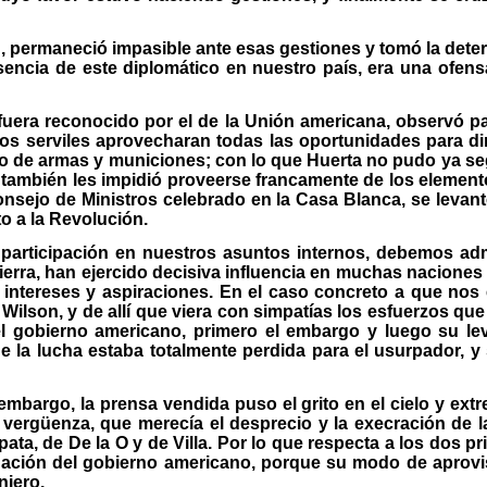
 permaneció impasible ante esas gestiones y tomó la determi
sencia de este diplomático en nuestro país, era una ofens
fuera reconocido por el de la Unión americana, observó p
s serviles aprovecharan todas las oportunidades para dir
 de armas y municiones; con lo que Huerta no pudo ya segu
s también les impidió proveerse francamente de los element
onsejo de Ministros celebrado en la Casa Blanca, se levan
o a la Revolución.
participación en nuestros asuntos internos, debemos adm
ierra, han ejercido decisiva influencia en muchas naciones
tereses y aspiraciones. En el caso concreto a que nos es
Wilson, y de allí que viera con simpatías los esfuerzos qu
del gobierno americano, primero el embargo y luego su l
 la lucha estaba totalmente perdida para el usurpador, y si
 embargo, la prensa vendida puso el grito en el cielo y ex
vergüenza, que merecía el desprecio y la execración de la
ata, de De la O y de Villa. Por lo que respecta a los dos p
inación del gobierno americano, porque su modo de aprovi
njero.