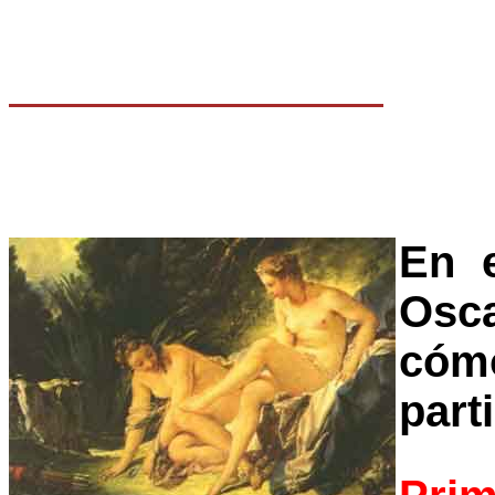
En e
Osca
cóm
part