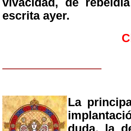
vivacidad, de rebeld
escrita ayer.
C
La principa
implantac
duda, la d